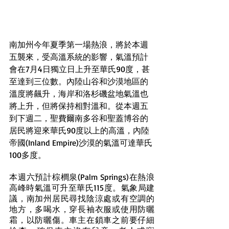
南加州今年夏季第一場熱浪，將於本週
五襲來，受高溫系統的影響，氣溫預計
會在7月4日獨立日上升至華氏90度，甚
至達到三位數。內陸山谷和沙漠地區的
溫度將飆升，海岸和洛杉磯盆地氣溫也
將上升，但將保持相對溫和。從本週五
到下週二，聖費爾南多谷和聖蓋博谷的
居民將迎來華氏90度以上的高溫，內陸
帝國(Inland Empire)沙漠的氣溫可達華氏
100多度。
本週六預計棕櫚泉(Palm Springs)在熱浪
高峰時氣溫可升至華氏115度。氣象局建
議，南加州居民尋找陰涼處或有空調的
地方，多喝水，穿長袖衣服或使用防曬
霜，以防曬傷。車主在鎖車之前要仔細