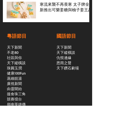
寒流來襲不再畏寒 太子牌全
新推出可樂姜糖與柚子姜王晶
粵語節目
國語節目
天下新聞
天下新聞
不老80
天下縱橫談
社區與你
​仇恨邊緣
天下縱橫談
恩雨之聲
​珠圓玉潤
天下鑽石劇場
​健康100Fun
蒸緻靚湯
​廣視新聞
由靈開始
搵食珠三角
競賽擂台
嶺南英雄傳
嶺南星空下
真情追踪
所有國語節目>>
新聞日日睇