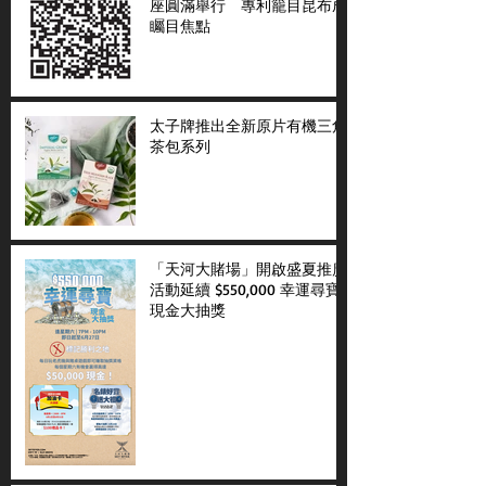
座圓滿舉行 專利籠目昆布成
矚目焦點
太子牌推出全新原片有機三角
茶包系列
「天河大賭場」開啟盛夏推廣
活動延續 $550,000 幸運尋寶
現金大抽獎