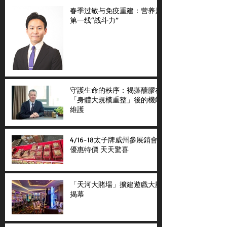
春季过敏与免疫重建：营养是
第一线“战斗力”
守護生命的秩序：褐藻醣膠在
「身體大規模重整」後的機能
維護
4/16-18太子牌威州參展銷會
優惠特價 天天驚喜
「天河大賭場」擴建遊戲大廳
揭幕