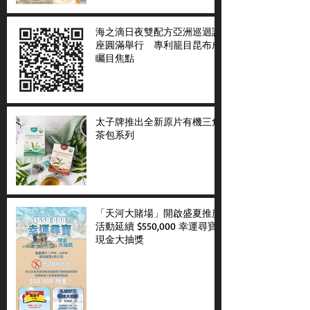
海之滴日夜雙配方亞洲巡迴講
座圓滿舉行 專利籠目昆布成
矚目焦點
太子牌推出全新原片有機三角
茶包系列
「天河大賭場」開啟盛夏推廣
活動延續 $550,000 幸運尋寶
現金大抽獎