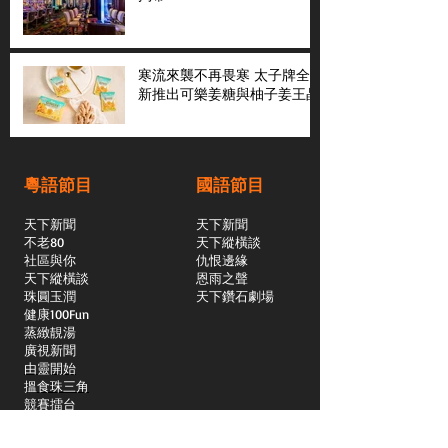
寒流來襲不再畏寒 太子牌全
新推出可樂姜糖與柚子姜王晶
粵語節目
國語節目
天下新聞
天下新聞
不老80
天下縱橫談
社區與你
​仇恨邊緣
天下縱橫談
恩雨之聲
​珠圓玉潤
天下鑽石劇場
​健康100Fun
蒸緻靚湯
​廣視新聞
由靈開始
搵食珠三角
競賽擂台
嶺南英雄傳
嶺南星空下