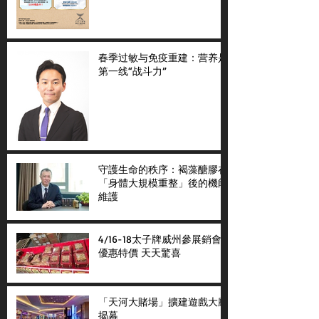
春季过敏与免疫重建：营养是
第一线“战斗力”
守護生命的秩序：褐藻醣膠在
「身體大規模重整」後的機能
維護
4/16-18太子牌威州參展銷會
優惠特價 天天驚喜
「天河大賭場」擴建遊戲大廳
揭幕