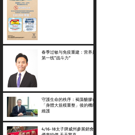
春季过敏与免疫重建：营养是
第一线“战斗力”
守護生命的秩序：褐藻醣膠在
「身體大規模重整」後的機能
維護
4/16-18太子牌威州參展銷會
優惠特價 天天驚喜