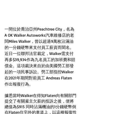
一間位於喬治亞州Peachtree City，名為
A OK Walker Autoworks汽車維修店的老
闆Miles Walker，曾以超過9萬枚沾滿油
的一分錢硬幣來支付員工薪資而聞名。
近日一位聯邦法官裁定，Walker需支付
再多$39,934作為九名員工的加班費和賠
償金。這項裁決來自於由美國勞工部發
起的一項民事訴訟。勞工部指控Walker
在2021年期間對前員工 Andreas Flaten 
作出報復行為。
據悉當時Walker在得知Flaten向有關部門
提交了有關雇主欠薪的投訴之後，便將
總值為$915 同時沾滿機油的1分錢硬幣倒
在Flaten住宅外的車道上，以這種報復性