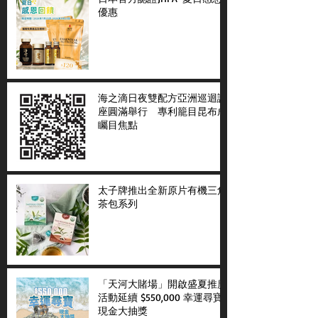
優惠
海之滴日夜雙配方亞洲巡迴講
座圓滿舉行 專利籠目昆布成
矚目焦點
太子牌推出全新原片有機三角
茶包系列
「天河大賭場」開啟盛夏推廣
活動延續 $550,000 幸運尋寶
現金大抽獎