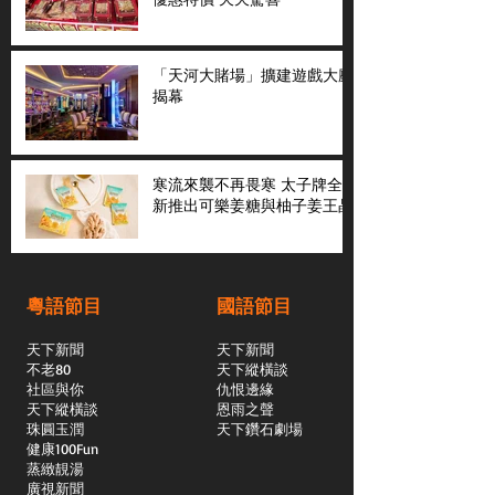
「天河大賭場」擴建遊戲大廳
揭幕
寒流來襲不再畏寒 太子牌全
新推出可樂姜糖與柚子姜王晶
粵語節目
國語節目
天下新聞
天下新聞
不老80
天下縱橫談
社區與你
​仇恨邊緣
天下縱橫談
恩雨之聲
​珠圓玉潤
天下鑽石劇場
​健康100Fun
蒸緻靚湯
​廣視新聞