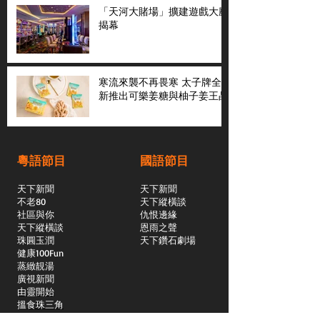
「天河大賭場」擴建遊戲大廳
揭幕
寒流來襲不再畏寒 太子牌全
新推出可樂姜糖與柚子姜王晶
粵語節目
國語節目
天下新聞
天下新聞
不老80
天下縱橫談
社區與你
​仇恨邊緣
天下縱橫談
恩雨之聲
​珠圓玉潤
天下鑽石劇場
​健康100Fun
蒸緻靚湯
​廣視新聞
由靈開始
搵食珠三角
競賽擂台