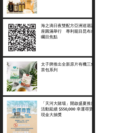
海之滴日夜雙配方亞洲巡迴講
座圓滿舉行 專利籠目昆布成
矚目焦點
太子牌推出全新原片有機三角
茶包系列
「天河大賭場」開啟盛夏推廣
活動延續 $550,000 幸運尋寶
現金大抽獎