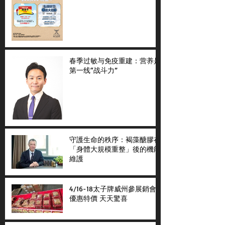
春季过敏与免疫重建：营养是
第一线“战斗力”
守護生命的秩序：褐藻醣膠在
「身體大規模重整」後的機能
維護
4/16-18太子牌威州參展銷會
優惠特價 天天驚喜