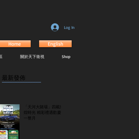
Log In
Home
English
區
關於天下衛視
Shop
最新發佈
...............................................................
「天河大賭場」四載輝
煌時光 精彩禮遇歡慶
一整月