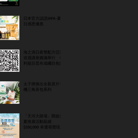
日本官方認證JHFA-夏
日感恩優惠
海之滴日夜雙配方亞洲
巡迴講座圓滿舉行 專
利籠目昆布成矚目焦點
太子牌推出全新原片有
機三角茶包系列
「天河大賭場」開啟盛
夏推廣活動延續
$550,000 幸運尋寶現金
大抽獎