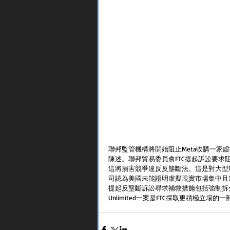
聯邦監管機構將開始阻止Meta收購一家
陳述。聯邦貿易委員會FTC提起訴訟要求阻止Meta
這將損害競爭違反反壟斷法。這是對大型
司認為美國未能證明虛擬現實市場集中且進入門
提起反壟斷訴訟尋求補救措施包括強制拆分Inst
Unlimited一案是FTC採取更積極立場的