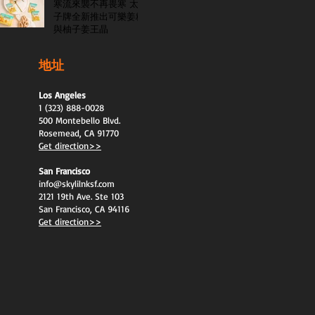
寒流來襲不再畏寒 太
子牌全新推出可樂姜糖
與柚子姜王晶
地址
Los Angeles
1 (323) 888-0028
500 Montebello Blvd.
Rosemead, CA 91770
Get direction>>
San Francisco
info@skylilnksf.com
2121 19th Ave. Ste 103
San Francisco, CA 94116
Get direction>>