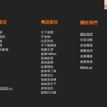
節目
粵語節目
關於我們
聞
天下新聞
關於我們
橫談
不老80
社區活動
緣
社區與你
聲
天下縱橫談
頻道覆蓋
石劇場
​珠圓玉潤
聯繫我們
​健康100Fun
就業機會
蒸緻靚湯
媒體發佈
​廣視新聞
由靈開始
About us
搵食珠三角
競賽擂台
嶺南英雄傳
嶺南星空下
語節目>>
真情追踪
新聞日日睇