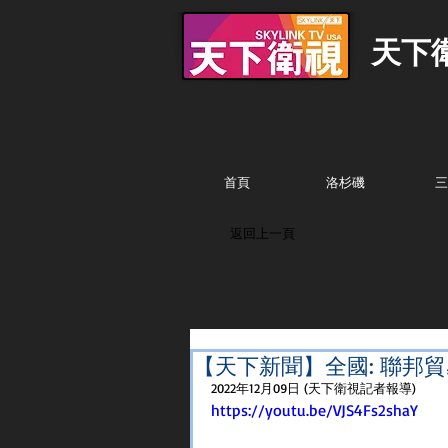
天下
首頁
洛杉磯
三
返回上一頁
【天下新聞】全國: 聯邦貿
2022年12月09日 (天下衛視記者報導)
https://youtu.be/VJS4Fs2shaY