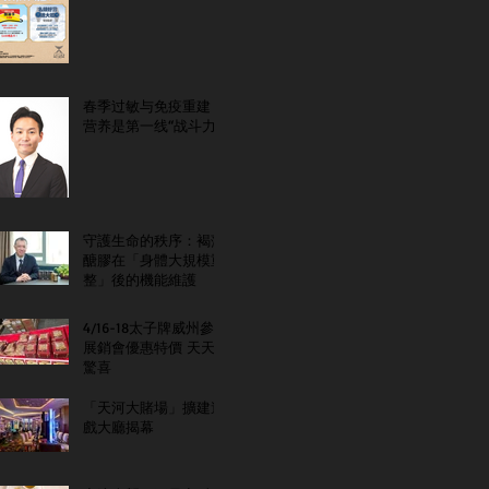
春季过敏与免疫重建：
营养是第一线“战斗力”
守護生命的秩序：褐藻
醣膠在「身體大規模重
整」後的機能維護
4/16-18太子牌威州參
展銷會優惠特價 天天
驚喜
「天河大賭場」擴建遊
戲大廳揭幕