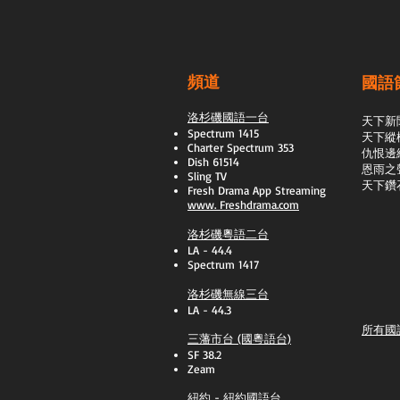
頻道
國語
洛杉磯國語一台
天下新
Spectrum 1415
天下縱
Charter Spectrum 353
​仇恨邊
Dish 61514
恩雨之
Sling TV
天下鑽
​Fresh Drama App Streaming
www.
Freshdrama.com
洛杉磯粵語二台
LA - 44.4
Spectrum 1417
洛杉磯無線三台
LA - 44.3
所有國
三藩市台 (國粵語台)
SF 38.2
Zeam
紐約 - 紐約國語台