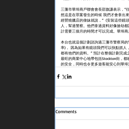
三藩市華埠商戶聯會會長邵旗謙表示，“
然這是在罪案發生的時候 我們才會拿出
經營燒臘店的偉妹就說，“  (安裝這些鏡
人，幫過警察。他們拿過資料好像搶劫都試
計需要三個月的時間才可以完成。華埠商
本台也就這個計劃諮詢過三藩市警察局的警員（T
率)， 因為如果有鏡頭我們可以快點抓
都有他們的資料。“ 預計在整個計劃完
最旺的商業中心地帶包括Stockton
的安全，同時也令更多遊客能安心到華埠
Comments