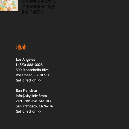
寒流來襲不再畏寒 太
子牌全新推出可樂姜糖
與柚子姜王晶
地址
Los Angeles
1 (323) 888-0028
500 Montebello Blvd.
Rosemead, CA 91770
Get direction>>
San Francisco
info@skylilnksf.com
2121 19th Ave. Ste 103
San Francisco, CA 94116
Get direction>>