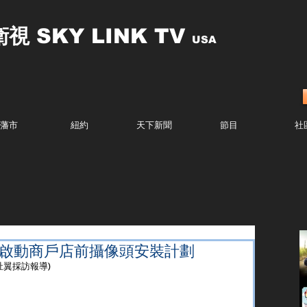
衛視
SKY LINK TV
USA
藩市
紐約
天下新聞
節目
社
 啟動商戶店前攝像頭安裝計劃
李祉翼採訪報導)