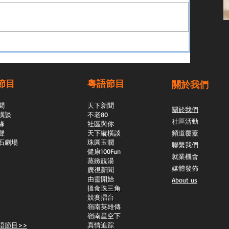
節目
粵語節目
關於我們
聞
天下新聞
關於我們
橫談
不老80
社區活動
緣
社區與你
聲
天下縱橫談
頻道覆蓋
石劇場
​珠圓玉潤
聯繫我們
​健康100Fun
就業機會
蒸緻靚湯
媒體發佈
​廣視新聞
由靈開始
About us
搵食珠三角
競賽擂台
嶺南英雄傳
嶺南星空下
語節目>>
真情追踪