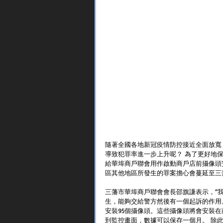
隨著全國各地新冠疫情防控接近全面放寬
導致犯罪率進一步上升呢？ 為了更好地保
給華埠商戶聯會用作啟動商戶店前攝像頭
區其他地區所發生的罪案擔心會蔓延至三
三藩市華埠商戶聯會會長邵旗謙表示，“
生，能夠交給警方然後有一個起訴的作用
安裝95個攝像頭。這些攝像頭將會安裝
到監控畫面，數據可以保存一個月。 除