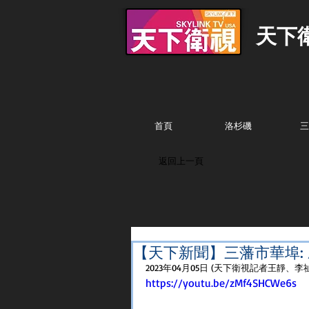
天下
首頁
洛杉磯
三
返回上一頁
【天下新聞】三藩市華埠:
2023年04月05日 (天下衛視記者王靜、
https://youtu.be/zMf4SHCWe6s