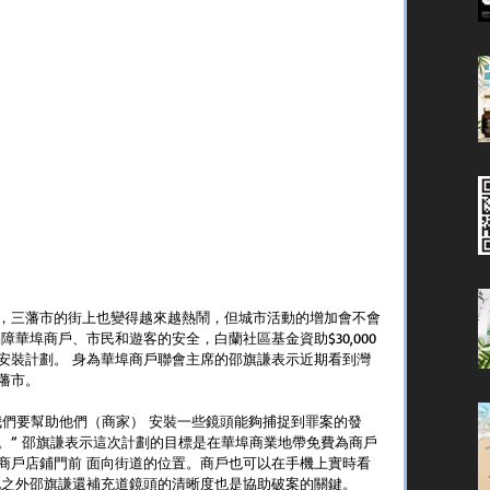
，三藩市的街上也變得越來越熱鬧，但城市活動的增加會不會
障華埠商戶、市民和遊客的安全，白蘭社區基金資助$30,000
安裝計劃。 身為華埠商戶聯會主席的邵旗謙表示近期看到灣
藩市。
我們要幫助他們（商家） 安裝一些鏡頭能夠捕捉到罪案的發
。” 邵旗謙表示這次計劃的目標是在華埠商業地帶免費為商戶
在商戶店鋪門前 面向街道的位置。商戶也可以在手機上實時看
此之外邵旗謙還補充道鏡頭的清晰度也是協助破案的關鍵。