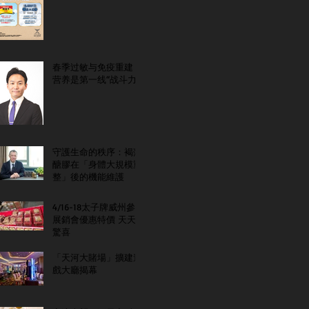
春季过敏与免疫重建：
营养是第一线“战斗力”
守護生命的秩序：褐藻
醣膠在「身體大規模重
整」後的機能維護
4/16-18太子牌威州參
展銷會優惠特價 天天
驚喜
「天河大賭場」擴建遊
戲大廳揭幕