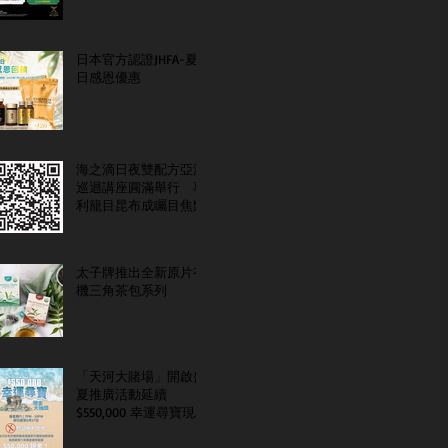
日本官方認證JHFA-夏
日感恩優惠
海之滴日夜雙配方亞洲
巡迴講座圓滿舉行 專
利籠目昆布成矚目焦點
太子牌推出全新原片有
機三角茶包系列
「天河大賭場」開啟盛
夏推廣活動延續
$550,000 幸運尋寶現金
大抽獎