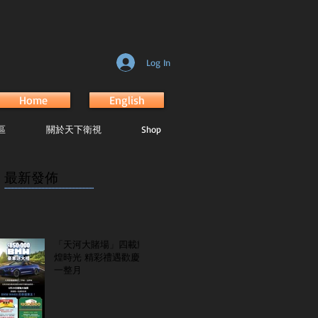
Log In
Home
English
區
關於天下衛視
Shop
最新發佈
...............................................................
「天河大賭場」四載輝
煌時光 精彩禮遇歡慶
一整月