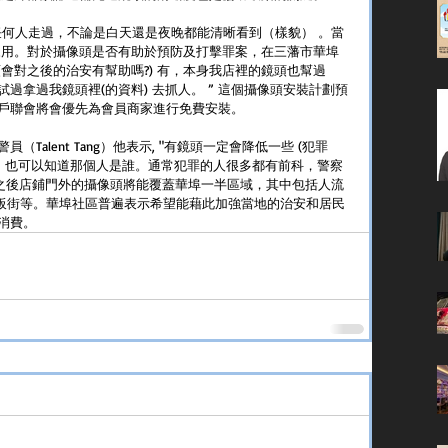
任何人走過，不論是白天還是夜晚都能清晰看到（樣貌） 。當
來用。對於攝像頭是否有助於預防及打擊罪案，在三藩市華埠
頭會對之後的治安有幫助嗎?) 有，本身我店裡的鏡頭也幫過
過拿過我鏡頭裡(的資料) 去抓人。 ” 這個攝像頭安裝計劃預
戶聯會將會優先為會員商家進行免費安裝。
alent Tang）他表示, "有鏡頭一定會降低一些 (犯罪
人，也可以知道那個人是誰。通常犯罪的人很多都有前科，警察
成之後店鋪門外的攝像頭將能覆蓋華埠一半區域，其中包括人流
街，都板街等。華埠社區普遍表示希望能藉此加強當地的治安和居民
消費。