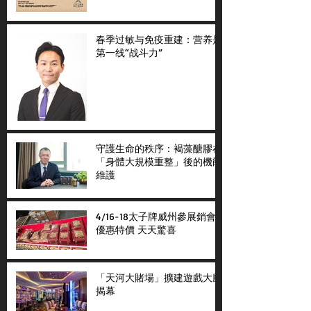
春季过敏与免疫重建：营养是
第一线“战斗力”
守護生命的秩序：褐藻醣膠在
「身體大規模重整」後的機能
維護
4/16-18太子牌威州參展銷會
優惠特價 天天驚喜
「天河大賭場」擴建遊戲大廳
揭幕