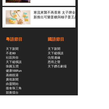
寒流來襲不再畏寒 太子牌全
新推出可樂姜糖與柚子姜王晶
粵語節目
國語節目
天下新聞
天下新聞
不老80
天下縱橫談
社區與你
​仇恨邊緣
天下縱橫談
恩雨之聲
​珠圓玉潤
天下鑽石劇場
​健康100Fun
蒸緻靚湯
​廣視新聞
由靈開始
搵食珠三角
競賽擂台
嶺南英雄傳
嶺南星空下
真情追踪
所有國語節目>>