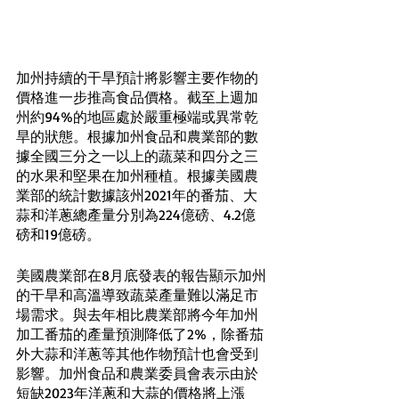
加州持續的干旱預計將影響主要作物的
價格進一步推高食品價格。截至上週加
州約94%的地區處於嚴重極端或異常乾
旱的狀態。根據加州食品和農業部的數
據全國三分之一以上的蔬菜和四分之三
的水果和堅果在加州種植。根據美國農
業部的統計數據該州2021年的番茄、大
蒜和洋蔥總產量分別為224億磅、4.2億
磅和19億磅。
美國農業部在8月底發表的報告顯示加州
的干旱和高溫導致蔬菜產量難以滿足市
場需求。與去年相比農業部將今年加州
加工番茄的產量預測降低了2%，除番茄
外大蒜和洋蔥等其他作物預計也會受到
影響。加州食品和農業委員會表示由於
短缺2023年洋蔥和大蒜的價格將上漲