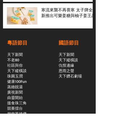
寒流來襲不再畏寒 太子牌全
新推出可樂姜糖與柚子姜王晶
粵語節目
國語節目
天下新聞
天下新聞
不老80
天下縱橫談
社區與你
​仇恨邊緣
天下縱橫談
恩雨之聲
​珠圓玉潤
天下鑽石劇場
​健康100Fun
蒸緻靚湯
​廣視新聞
由靈開始
搵食珠三角
競賽擂台
嶺南英雄傳
嶺南星空下
真情追踪
所有國語節目>>
新聞日日睇