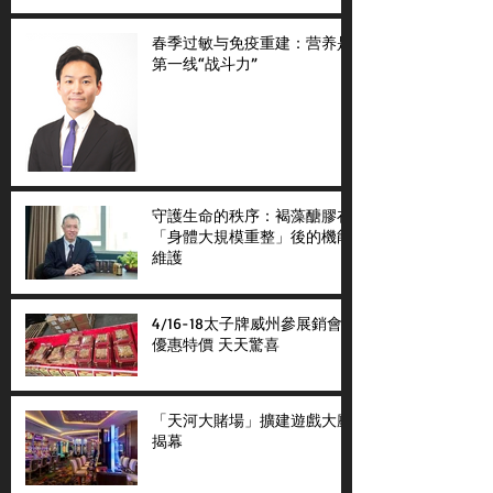
春季过敏与免疫重建：营养是
第一线“战斗力”
守護生命的秩序：褐藻醣膠在
「身體大規模重整」後的機能
維護
4/16-18太子牌威州參展銷會
優惠特價 天天驚喜
「天河大賭場」擴建遊戲大廳
揭幕