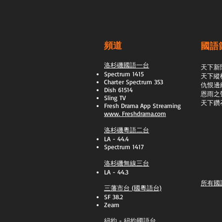
頻道
國語
洛杉磯國語一台
天下新
Spectrum 1415
天下縱
Charter Spectrum 353
​仇恨邊
Dish 61514
恩雨之
Sling TV
天下鑽
​Fresh Drama App Streaming
www.
Freshdrama.com
洛杉磯粵語二台
LA - 44.4
Spectrum 1417
洛杉磯無線三台
LA - 44.3
所有國
三藩市台 (國粵語台)
SF 38.2
Zeam
紐約 - 紐約國語台