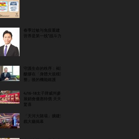
春季过敏与免疫重建：
营养是第一线“战斗力”
守護生命的秩序：褐藻
醣膠在「身體大規模重
整」後的機能維護
4/16-18太子牌威州參
展銷會優惠特價 天天
驚喜
「天河大賭場」擴建遊
戲大廳揭幕