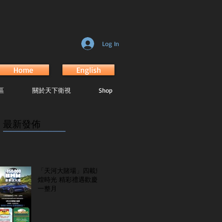
Log In
Home
English
區
關於天下衛視
Shop
最新發佈
...............................................................
「天河大賭場」四載輝
煌時光 精彩禮遇歡慶
一整月