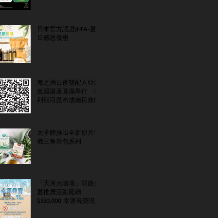
日本官方認證JHFA-夏
日感恩優惠
海之滴日夜雙配方亞洲
巡迴講座圓滿舉行 專
利籠目昆布成矚目焦點
太子牌推出全新原片有
機三角茶包系列
「天河大賭場」開啟盛
夏推廣活動延續
$550,000 幸運尋寶現金
大抽獎