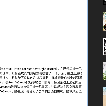
al Florida Tourism Oversight District)，在已經與迪士尼
開攻擊。監督區成員向州檢察長提交了一項訴訟，稱迪士尼給
種折扣，相當於不道德的利益和津貼。稱這種操作將金錢引導
長Ron DeSantis的紛爭從去年開始，起因是迪士尼公開反
DeSantis通過法律接管了迪士尼園區，並監督該主題公園和酒
eSantis，聲稱該州長侵犯了公司的言論自由權。區域政府也