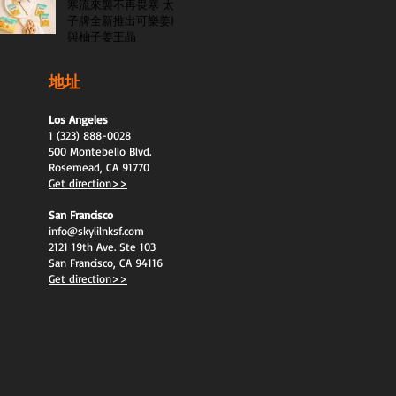
寒流來襲不再畏寒 太
子牌全新推出可樂姜糖
與柚子姜王晶
地址
Los Angeles
1 (323) 888-0028
500 Montebello Blvd.
Rosemead, CA 91770
Get direction>>
San Francisco
info@skylilnksf.com
2121 19th Ave. Ste 103
San Francisco, CA 94116
Get direction>>