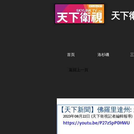
天下
首頁
洛杉磯
三
返回上一頁
【天下新聞】佛羅里達州:
2023年08月22日 (天下衛視記者編輯報導)
https://youtu.be/P27z5pP0HWU