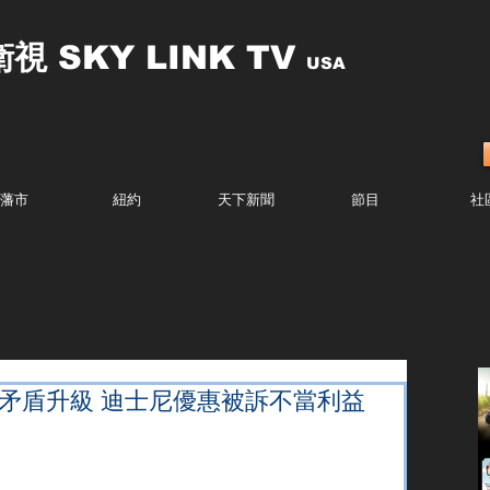
衛視
SKY LINK TV
USA
藩市
紐約
天下新聞
節目
社
 矛盾升級 迪士尼優惠被訴不當利益