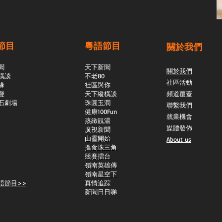
節目
粵語節目
關於我們
聞
天下新聞
關於我們
橫談
不老80
社區活動
緣
社區與你
聲
天下縱橫談
頻道覆蓋
石劇場
​珠圓玉潤
聯繫我們
​健康100Fun
就業機會
蒸緻靚湯
媒體發佈
​廣視新聞
由靈開始
About us
搵食珠三角
競賽擂台
嶺南英雄傳
嶺南星空下
語節目>>
真情追踪
新聞日日睇