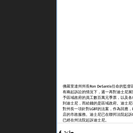
佛羅里達州州長Ron DeSantis任命的監督區(Centr
有兩起訴訟的情況下，週一再對迪士尼展
予區域政府的員工數百萬元季票，以及各
到迪士尼，而給錢的是區域政府。迪士尼和州
對州長一項針對LGBT的法案，作為回應，
店的市政服務。迪士尼已在聯邦法院起訴D
已經在州法院起訴迪士尼。