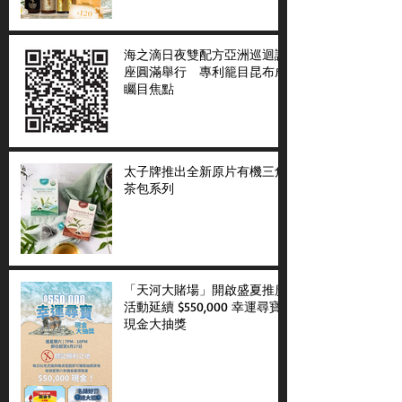
海之滴日夜雙配方亞洲巡迴講
座圓滿舉行 專利籠目昆布成
矚目焦點
太子牌推出全新原片有機三角
茶包系列
「天河大賭場」開啟盛夏推廣
活動延續 $550,000 幸運尋寶
現金大抽獎