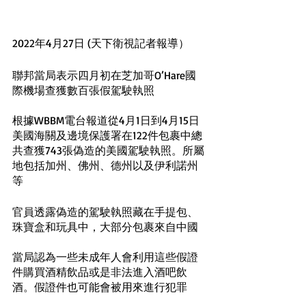
2022年4月27日 (天下衛視記者報導）
聯邦當局表示四月初在芝加哥O’Hare國
際機場查獲數百張假駕駛執照
根據WBBM電台報道從4月1日到4月15日
美國海關及邊境保護署在122件包裹中總
共查獲743張偽造的美國駕駛執照。所屬
地包括加州、佛州、德州以及伊利諾州
等
官員透露偽造的駕駛執照藏在手提包、
珠寶盒和玩具中，大部分包裹來自中國
當局認為一些未成年人會利用這些假證
件購買酒精飲品或是非法進入酒吧飲
酒。假證件也可能會被用來進行犯罪