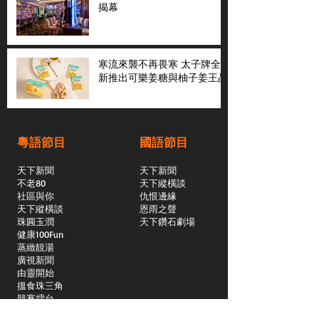
揭幕
寒流來襲不再畏寒 太子牌全
新推出可樂姜糖與柚子姜王晶
粵語節目
國語節目
天下新聞
天下新聞
不老80
天下縱橫談
社區與你
​仇恨邊緣
天下縱橫談
恩雨之聲
​珠圓玉潤
天下鑽石劇場
​健康100Fun
蒸緻靚湯
​廣視新聞
由靈開始
搵食珠三角
競賽擂台
嶺南英雄傳