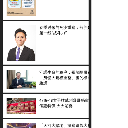
春季过敏与免疫重建：营养是
第一线“战斗力”
守護生命的秩序：褐藻醣膠在
「身體大規模重整」後的機能
維護
4/16-18太子牌威州參展銷會
優惠特價 天天驚喜
「天河大賭場」擴建遊戲大廳