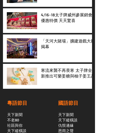
4/16-18太子牌威州參展銷會
優惠特價 天天驚喜
「天河大賭場」擴建遊戲大廳
揭幕
寒流來襲不再畏寒 太子牌全
新推出可樂姜糖與柚子姜王晶
粵語節目
國語節目
天下新聞
天下新聞
不老80
天下縱橫談
社區與你
​仇恨邊緣
天下縱橫談
恩雨之聲