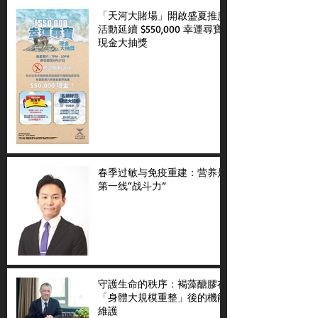
「天河大賭場」開啟盛夏推廣
活動延續 $550,000 幸運尋寶
現金大抽獎
春季过敏与免疫重建：营养是
第一线“战斗力”
守護生命的秩序：褐藻醣膠在
「身體大規模重整」後的機能
維護