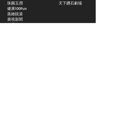
​珠圓玉潤
天下鑽石劇場
​健康100Fun
蒸緻靚湯
​廣視新聞
由靈開始
搵食珠三角
競賽擂台
嶺南英雄傳
嶺南星空下
真情追踪
所有國語節目>>
新聞日日睇
所有粵語節目>>
頻道
關於我們
洛杉磯國語一台
Spectrum 1415