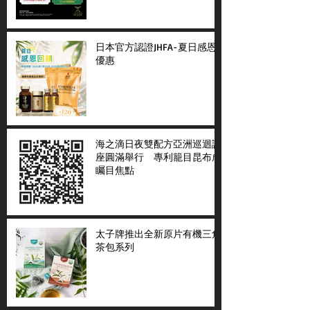
日本官方認證JHFA-夏日感恩
優惠
海之滴日夜雙配方亞洲巡迴講
座圓滿舉行 專利籠目昆布成
矚目焦點
太子牌推出全新原片有機三角
茶包系列