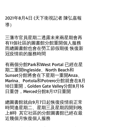
2021年8月4日 (天下衛視記者 陳弘嘉報
導）
三藩市官員星期二透露未來兩星期會再
有11個社區的圖書館分館重開個人服務 
而總圖書館也會在勞工節假期後 恢復新
冠疫情前的服務時間
有兩個分館Park和West Portal 已經在星
期二重開Ingleside、North Beach和
Sunset分館將會在下星期一重開Anza、
Marina、Portola和Potrero分館就會在8月
10日重開，Golden Gate Valley分館8月16
日重啓，Merced分館8月17日重開
總圖書館就由9月7日起恢復疫情前正常
時間逢星期二、星期三及星期四開到晚
上8時  其它社區的分館圖書館已經在最
近幾個月恢復個人服務