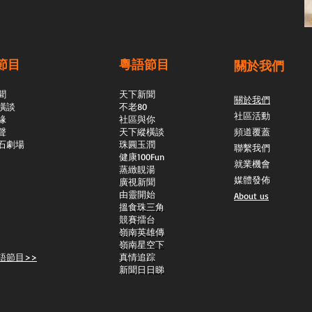
節目
粵語節目
關於我們
聞
天下新聞
關於我們
橫談
不老80
社區活動
緣
社區與你
聲
天下縱橫談
頻道覆蓋
石劇場
​珠圓玉潤
聯繫我們
​健康100Fun
就業機會
蒸緻靚湯
媒體發佈
​廣視新聞
由靈開始
About us
搵食珠三角
競賽擂台
嶺南英雄傳
嶺南星空下
語節目>>
真情追踪
新聞日日睇