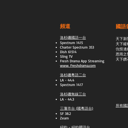
頻道
國語
洛杉磯國語一台
天下新
Spectrum 1415
天下縱
Charter Spectrum 353
​仇恨邊
Dish 61514
恩雨之
Sling TV
天下鑽
​Fresh Drama App Streaming
www.
Freshdrama.com
洛杉磯粵語二台
LA - 44.4
Spectrum 1417
洛杉磯無線三台
LA - 44.3
所有國
三藩市台 (國粵語台)
SF 38.2
Zeam
紐約 - 紐約國語台