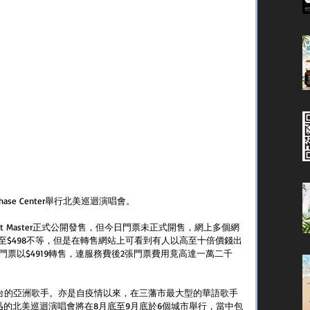
e Center舉行北美巡迴演唱會。  
ket Master正式公開發售，但今日門票未正式開售，網上多個網
8至$498不等，但是在轉售網站上可看到有人以高至十倍價錢出
到前排的門票以$4919轉售，連服務費後2張門票費用竟高達一萬二千
ter舞台的亞洲歌手。亦是自疫情以來，在三藩市最大型的華語歌手
迅的北美巡迴演唱會將在8月底至9月底於6個城市舉行，當中包