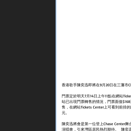
香港歌手陳奕迅即將在9月20日在三藩市Chas
門票定於明天7月14日上午11點在網站Tic
站已出現門票轉售的情況，門票面值$16
售，在網站Tickets Center上可看
元。  
陳奕迅將會是第一位登上Chase Cen
演唱會，引來灣區居民熱烈期待。  陳奕