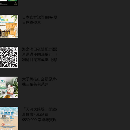
日本官方認證JHFA-夏
日感恩優惠
海之滴日夜雙配方亞洲
巡迴講座圓滿舉行 專
利籠目昆布成矚目焦點
太子牌推出全新原片有
機三角茶包系列
「天河大賭場」開啟盛
夏推廣活動延續
$550,000 幸運尋寶現金
大抽獎