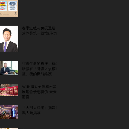
春季过敏与免疫重建：
营养是第一线“战斗力”
守護生命的秩序：褐藻
醣膠在「身體大規模重
整」後的機能維護
4/16-18太子牌威州參
展銷會優惠特價 天天
驚喜
「天河大賭場」擴建遊
戲大廳揭幕