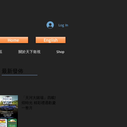
Log In
Home
English
區
關於天下衛視
Shop
最新發佈
...............................................................
「天河大賭場」四載輝
煌時光 精彩禮遇歡慶
一整月