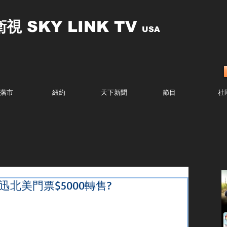
衛視
SKY LINK TV
USA
藩市
紐約
天下新聞
節目
社
迅北美門票$5000轉售?