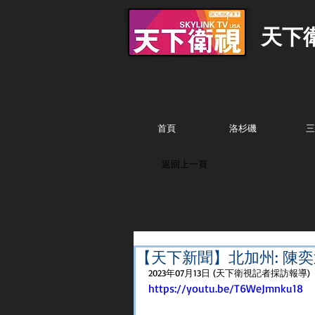
天下
首頁
洛杉磯
三
返回上一頁
【天下新聞】北加州: 陳奕
2023年07月13日 (天下衛視記者採訪報導)
https://youtu.be/T6WeJmnku18