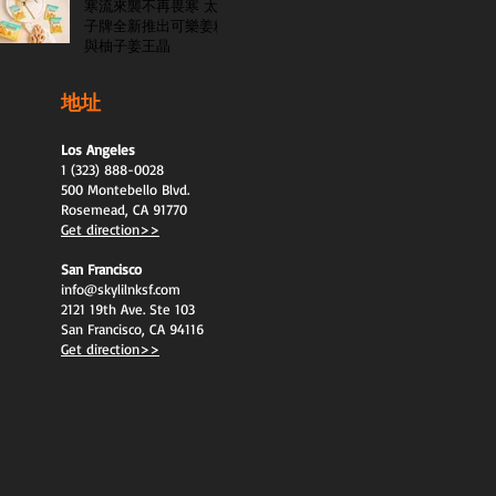
寒流來襲不再畏寒 太
子牌全新推出可樂姜糖
與柚子姜王晶
地址
Los Angeles
1 (323) 888-0028
500 Montebello Blvd.
Rosemead, CA 91770
Get direction>>
San Francisco
info@skylilnksf.com
2121 19th Ave. Ste 103
San Francisco, CA 94116
Get direction>>