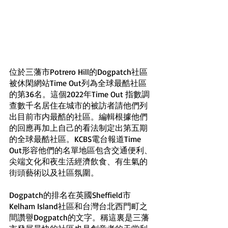
位於三藩市Potrero Hill的Dogpatch社區
被休閑網站Time Out列為全球最酷社區
的第36名。這個2022年Time Out 指數調
查數千名居住在城市的被訪者請他們列
出目前市内最酷的社區。編輯根據他們
的回應再加上自己的看法制定出第五期
的全球最酷社區。KCBS電台報道Time 
Out形容他們的名單地區包含交通便利、
尖端文化和夜生活經濟飲食、有生氣的
街頭藝術以及社區氛圍。
Dogpatch的排名在英國Sheffield市
Kelham Island社區和台灣台北西門町之
間讚譽Dogpatch的文字。稱這裏是三藩