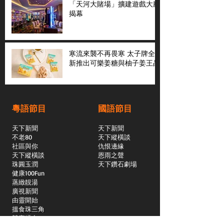
「天河大賭場」擴建遊戲大廳
揭幕
寒流來襲不再畏寒 太子牌全
新推出可樂姜糖與柚子姜王晶
粵語節目
國語節目
天下新聞
天下新聞
不老80
天下縱橫談
社區與你
​仇恨邊緣
天下縱橫談
恩雨之聲
​珠圓玉潤
天下鑽石劇場
​健康100Fun
蒸緻靚湯
​廣視新聞
由靈開始
搵食珠三角
競賽擂台