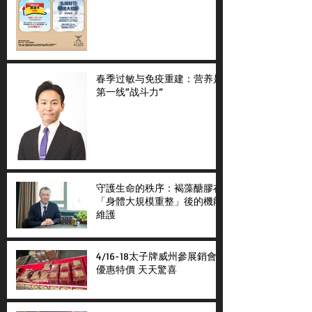
春季过敏与免疫重建：营养是
第一线“战斗力”
守護生命的秩序：褐藻醣膠在
「身體大規模重整」後的機能
維護
4/16-18太子牌威州參展銷會
優惠特價 天天驚喜