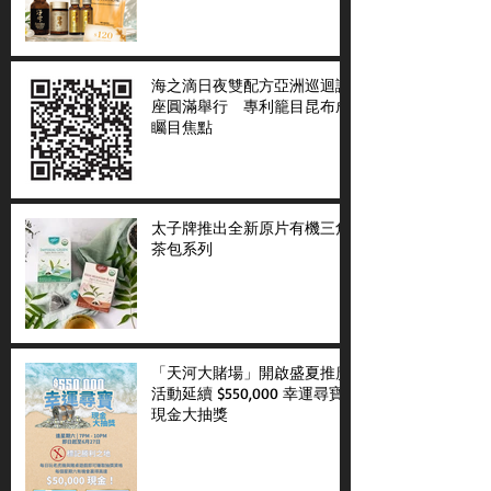
海之滴日夜雙配方亞洲巡迴講
座圓滿舉行 專利籠目昆布成
矚目焦點
太子牌推出全新原片有機三角
茶包系列
「天河大賭場」開啟盛夏推廣
活動延續 $550,000 幸運尋寶
現金大抽獎