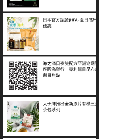
日本官方認證JHFA-夏日感恩
優惠
海之滴日夜雙配方亞洲巡迴講
座圓滿舉行 專利籠目昆布成
矚目焦點
太子牌推出全新原片有機三角
茶包系列