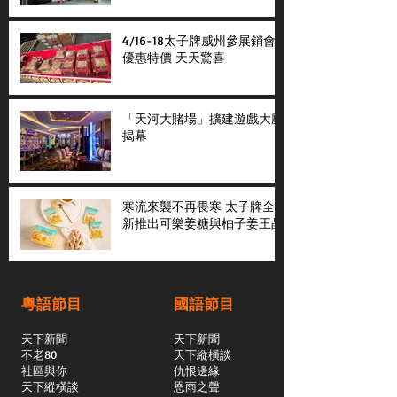
4/16-18太子牌威州參展銷會
優惠特價 天天驚喜
「天河大賭場」擴建遊戲大廳
揭幕
寒流來襲不再畏寒 太子牌全
新推出可樂姜糖與柚子姜王晶
粵語節目
國語節目
天下新聞
天下新聞
不老80
天下縱橫談
社區與你
​仇恨邊緣
天下縱橫談
恩雨之聲