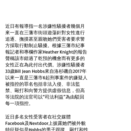
近日有報導指一名涉嫌性騷擾者幾個月
來一直在三藩市街頭遊蕩針對女性進行
追逐、撫摸甚至親吻她們受害者要求警
方採取行動制止騷擾。根據三藩市紀事
報記者和專欄作家Heather Knight的報告
聲稱該市錯過了乾預的機會而有更多的
女性正在為此付出代價。涉嫌性騷擾者
33歲Bill Jean Hobbs來自洛杉磯自2017年
以來一直是三藩市6起刑事案件的嫌疑人
被指控的罪名包括非法入侵、非法監
禁、毆打和向警方提供虛假信息，但高
等法院的法官司以“司法利益”為由駁回
每一項指控。
近日多名女性受害者在社交媒體
Facebook及Nextdoor上披露她們被外貌
特征疑似是Hobbs的男子跟蹤、毆打和性