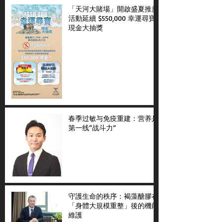
「天河大賭場」開啟盛夏推廣
活動延續 $550,000 幸運尋寶
現金大抽獎
春季过敏与免疫重建：营养是
第一线“战斗力”
守護生命的秩序：褐藻醣膠在
「身體大規模重整」後的機能
維護