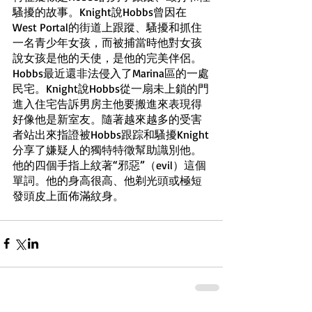
騷擾的故事。Knight說Hobbs曾因在
West Portal的街道上跟蹤、騷擾和抓住
一名青少年女孩，而被捕當時他對女孩
說女孩是他的天使，是他的完美伴侶。
Hobbs最近還非法侵入了Marina區的一處
民宅。Knight說Hobbs從一扇未上鎖的門
進入住宅告訴男房主他要搬進來表現得
好像他是新室友。隨著越來越多的受害
者站出來指證被Hobbs跟踪和騷擾Knight
分享了嫌疑人的獨特特徵幫助識別他。
他的四個手指上紋著“邪惡”（evil）這個
單詞。他的身高很高、他剃光頭或極短
發頭皮上面佈滿紋身。