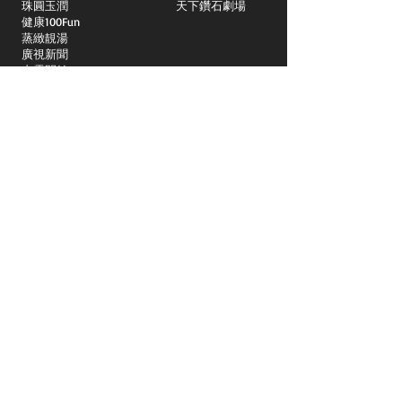
​珠圓玉潤
天下鑽石劇場
​健康100Fun
蒸緻靚湯
​廣視新聞
由靈開始
搵食珠三角
競賽擂台
嶺南英雄傳
嶺南星空下
真情追踪
所有國語節目>>
新聞日日睇
所有粵語節目>>
頻道
關於我們
洛杉磯國語一台
Spectrum 1415