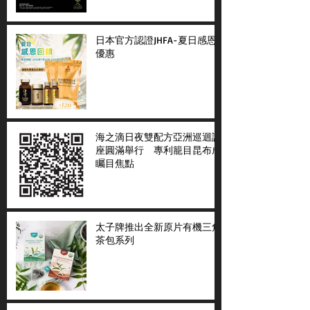
日本官方認證JHFA-夏日感恩
優惠
海之滴日夜雙配方亞洲巡迴講
座圓滿舉行 專利籠目昆布成
矚目焦點
太子牌推出全新原片有機三角
茶包系列