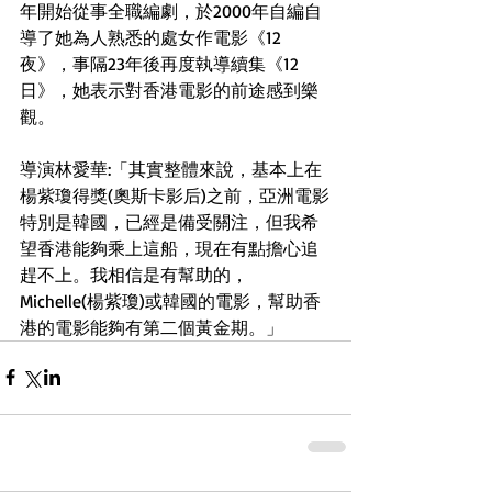
年開始從事全職編劇，於2000年自編自
導了她為人熟悉的處女作電影《12
夜》，事隔23年後再度執導續集《12
日》，她表示對香港電影的前途感到樂
觀。
導演林愛華:「其實整體來說，基本上在
楊紫瓊得獎(奧斯卡影后)之前，亞洲電影
特別是韓國，已經是備受關注，但我希
望香港能夠乘上這船，現在有點擔心追
趕不上。我相信是有幫助的，
Michelle(楊紫瓊)或韓國的電影，幫助香
港的電影能夠有第二個黃金期。」