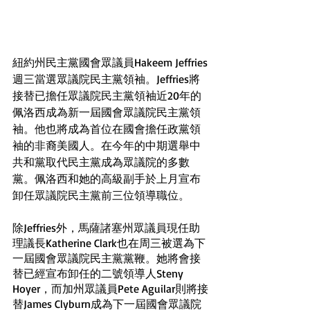
紐約州民主黨國會眾議員Hakeem Jeffries
週三當選眾議院民主黨領袖。Jeffries將
接替已擔任眾議院民主黨領袖近20年的
佩洛西成為新一屆國會眾議院民主黨領
袖。他也將成為首位在國會擔任政黨領
袖的非裔美國人。在今年的中期選舉中
共和黨取代民主黨成為眾議院的多數
黨。佩洛西和她的高級副手於上月宣布
卸任眾議院民主黨前三位領導職位。
除Jeffries外，馬薩諸塞州眾議員現任助
理議長Katherine Clark也在周三被選為下
一屆國會眾議院民主黨黨鞭。她將會接
替已經宣布卸任的二號領導人Steny 
Hoyer，而加州眾議員Pete Aguilar則將接
替James Clyburn成為下一屆國會眾議院