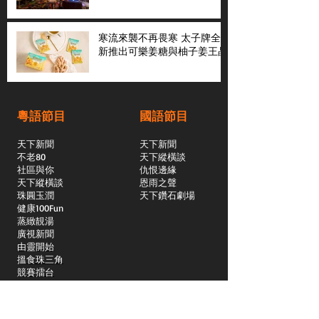
寒流來襲不再畏寒 太子牌全
新推出可樂姜糖與柚子姜王晶
粵語節目
國語節目
天下新聞
天下新聞
不老80
天下縱橫談
社區與你
​仇恨邊緣
天下縱橫談
恩雨之聲
​珠圓玉潤
天下鑽石劇場
​健康100Fun
蒸緻靚湯
​廣視新聞
由靈開始
搵食珠三角
競賽擂台
嶺南英雄傳
嶺南星空下
真情追踪
所有國語節目>>