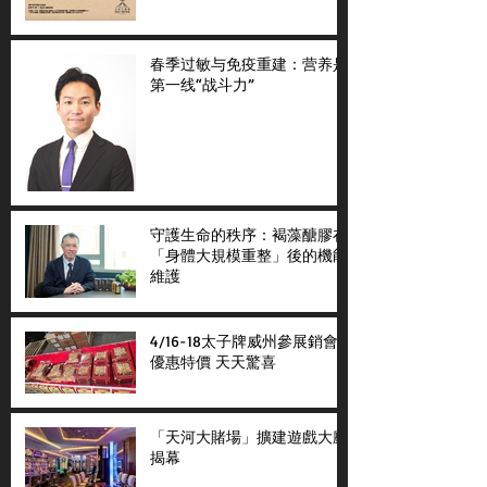
春季过敏与免疫重建：营养是
第一线“战斗力”
守護生命的秩序：褐藻醣膠在
「身體大規模重整」後的機能
維護
4/16-18太子牌威州參展銷會
優惠特價 天天驚喜
「天河大賭場」擴建遊戲大廳
揭幕