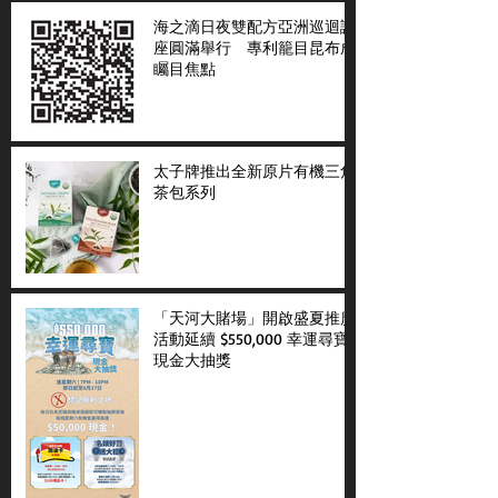
海之滴日夜雙配方亞洲巡迴講
座圓滿舉行 專利籠目昆布成
矚目焦點
太子牌推出全新原片有機三角
茶包系列
「天河大賭場」開啟盛夏推廣
活動延續 $550,000 幸運尋寶
現金大抽獎