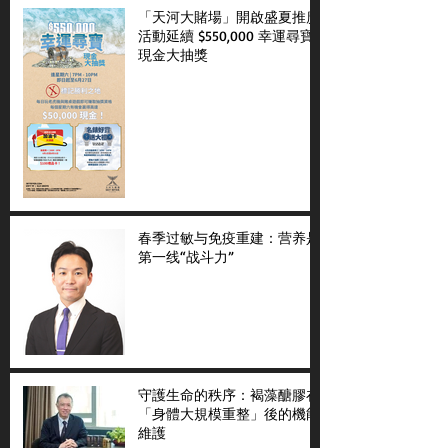
「天河大賭場」開啟盛夏推廣
活動延續 $550,000 幸運尋寶
現金大抽獎
春季过敏与免疫重建：营养是
第一线“战斗力”
守護生命的秩序：褐藻醣膠在
「身體大規模重整」後的機能
維護