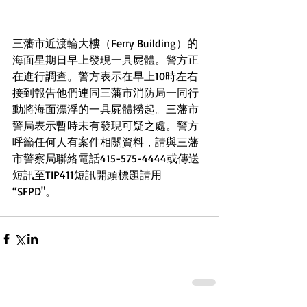
三藩市近渡輪大樓（Ferry Building）的
海面星期日早上發現一具屍體。警方正
在進行調查。警方表示在早上10時左右
接到報告他們連同三藩市消防局一同行
動將海面漂浮的一具屍體撈起。三藩市
警局表示暫時未有發現可疑之處。警方
呼籲任何人有案件相關資料，請與三藩
市警察局聯絡電話415-575-4444或傳送
短訊至TIP411短訊開頭標題請用 
“SFPD"。