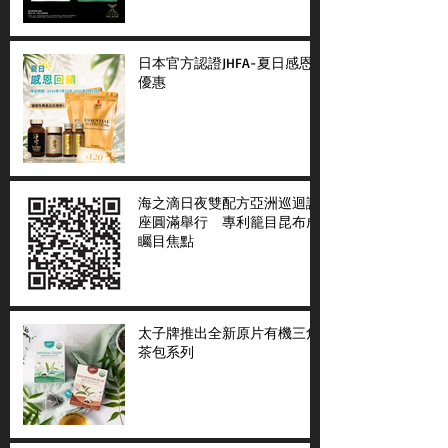
日本官方認證JHFA-夏日感恩
優惠
海之滴日夜雙配方亞洲巡迴講
座圓滿舉行 專利籠目昆布成
矚目焦點
太子牌推出全新原片有機三角
茶包系列