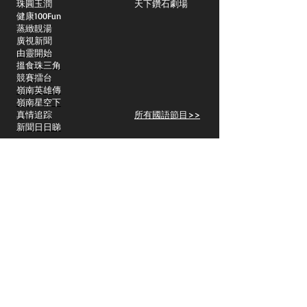
​珠圓玉潤
天下鑽石劇場
​健康100Fun
蒸緻靚湯
​廣視新聞
由靈開始
搵食珠三角
競賽擂台
嶺南英雄傳
嶺南星空下
真情追踪
所有國語節目>>
新聞日日睇
所有粵語節目>>
頻道
關於我們
洛杉磯國語一台
Spectrum 1415