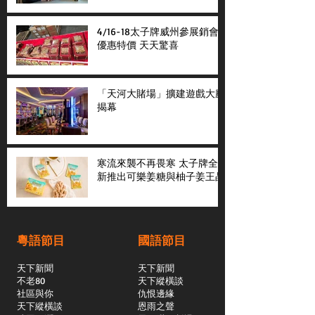
4/16-18太子牌威州參展銷會
優惠特價 天天驚喜
「天河大賭場」擴建遊戲大廳
揭幕
寒流來襲不再畏寒 太子牌全
新推出可樂姜糖與柚子姜王晶
粵語節目
國語節目
天下新聞
天下新聞
不老80
天下縱橫談
社區與你
​仇恨邊緣
天下縱橫談
恩雨之聲