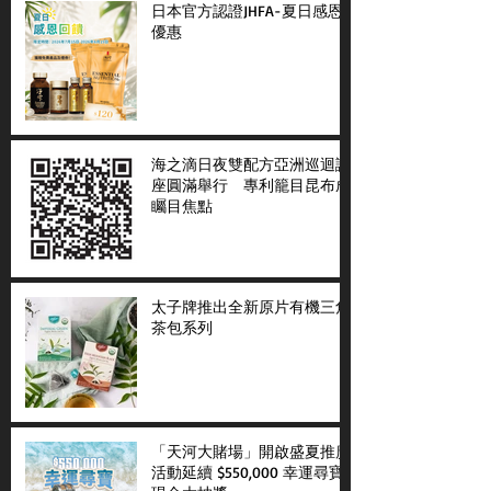
日本官方認證JHFA-夏日感恩
優惠
海之滴日夜雙配方亞洲巡迴講
座圓滿舉行 專利籠目昆布成
矚目焦點
太子牌推出全新原片有機三角
茶包系列
「天河大賭場」開啟盛夏推廣
活動延續 $550,000 幸運尋寶