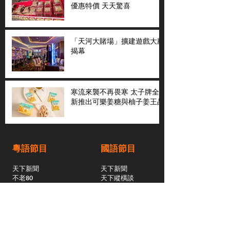
優惠特價 天天驚喜
「天河大賭場」擴建遊戲大廳
揭幕
寒流來襲不再畏寒 太子牌全
新推出可樂姜糖與柚子姜王晶
粵語節目
國語節目
天下新聞
天下新聞
不老80
天下縱橫談
社區與你
​仇恨邊緣
天下縱橫談
恩雨之聲
​珠圓玉潤
天下鑽石劇場
​健康100Fun
蒸緻靚湯