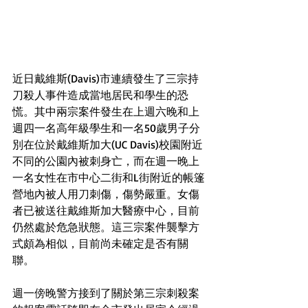
近日戴維斯(Davis)市連續發生了三宗持
刀殺人事件造成當地居民和學生的恐
慌。其中兩宗案件發生在上週六晚和上
週四一名高年級學生和一名50歲男子分
別在位於戴維斯加大(UC Davis)校園附近
不同的公園內被刺身亡，而在週一晚上
一名女性在市中心二街和L街附近的帳篷
營地內被人用刀刺傷，傷勢嚴重。女傷
者已被送往戴維斯加大醫療中心，目前
仍然處於危急狀態。這三宗案件襲擊方
式頗為相似，目前尚未確定是否有關
聯。
週一傍晚警方接到了關於第三宗刺殺案