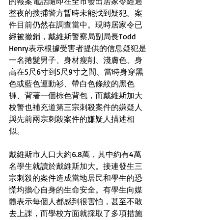
的報案電話隨即在全市發出居家令經過
整夜的搜捕警方暫時未能找到疑犯。案
件目前仍然在調查當中。現時居家令已
經被撤銷，戴維斯警察局副局長Todd 
Henry表示根據受害者提供的信息疑犯是
一名捲髮男子、身材瘦削、淺膚色、身
高在5尺6寸到5尺9寸之間、當時身穿黑
色或藍色運動衫、帶白色條紋的黑色
褲、背著一個棕色背包，而戴維斯加大
校警也補充道第三宗刺殺案件的嫌疑人
與先前兩宗刺殺案件的嫌疑人描述相
似。
戴維斯市人口大約6.8萬，其中約有4萬
名學生就讀於戴維斯加大。接連發生三
宗刺殺的案件造成當地居民和學生的恐
慌均擔心自身的生命安全。有學生向媒
體表示每個人都感到很害怕，甚至不敢
去上課，而學校方面就採取了多項措施