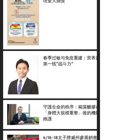
現金大抽獎
春季过敏与免疫重建：营养是
第一线“战斗力”
守護生命的秩序：褐藻醣膠在
「身體大規模重整」後的機能
維護
4/16-18太子牌威州參展銷會