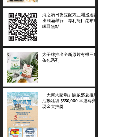
海之滴日夜雙配方亞洲巡迴講
座圓滿舉行 專利籠目昆布成
矚目焦點
太子牌推出全新原片有機三角
茶包系列
「天河大賭場」開啟盛夏推廣
活動延續 $550,000 幸運尋寶
現金大抽獎