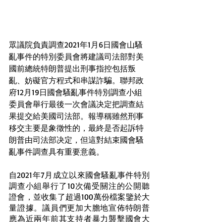
眾議院負責調查2021年1月6日國會山騷
亂事件的特別委員會將建議司法部對美
國前總統特朗普提出刑事指控包括叛
亂、妨礙官方程式和串謀詐騙。聯邦政
府12月19日國會騷亂事件特別調查小組
委員會舉行最後一次會議决定把調查結
果提交給美國司法部。報導稱雖然刑事
移交主要是象徵性的，最終是否起訴特
朗普由司法部决定，但這對結束國會騷
亂事件調查具有重要意義。
自2021年7月成立以來國會騷亂事件特別
調查小組舉行了10次備受關注的公開聽
證會，並收集了超過100萬份檔案鑒於大
量證據。議員們更加大膽地宣佈特朗普
應為近兩年前其支持者暴力襲擊國會大