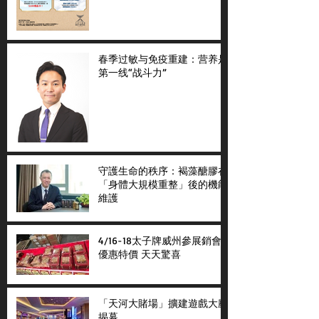
春季过敏与免疫重建：营养是
第一线“战斗力”
守護生命的秩序：褐藻醣膠在
「身體大規模重整」後的機能
維護
4/16-18太子牌威州參展銷會
優惠特價 天天驚喜
「天河大賭場」擴建遊戲大廳
揭幕