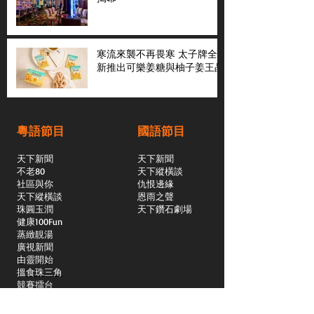
寒流來襲不再畏寒 太子牌全
新推出可樂姜糖與柚子姜王晶
粵語節目
國語節目
天下新聞
天下新聞
不老80
天下縱橫談
社區與你
​仇恨邊緣
天下縱橫談
恩雨之聲
​珠圓玉潤
天下鑽石劇場
​健康100Fun
蒸緻靚湯
​廣視新聞
由靈開始
搵食珠三角
競賽擂台
嶺南英雄傳
嶺南星空下