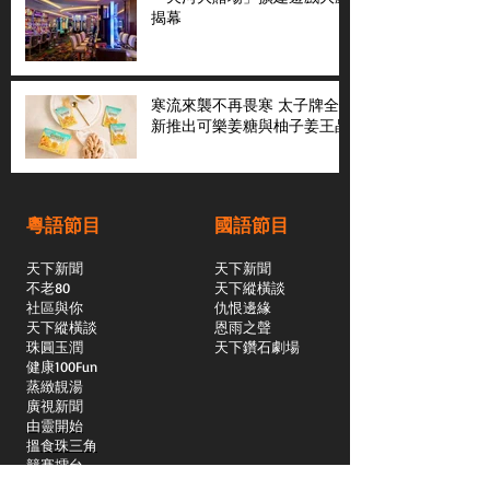
揭幕
寒流來襲不再畏寒 太子牌全
新推出可樂姜糖與柚子姜王晶
粵語節目
國語節目
天下新聞
天下新聞
不老80
天下縱橫談
社區與你
​仇恨邊緣
天下縱橫談
恩雨之聲
​珠圓玉潤
天下鑽石劇場
​健康100Fun
蒸緻靚湯
​廣視新聞
由靈開始
搵食珠三角
競賽擂台
嶺南英雄傳