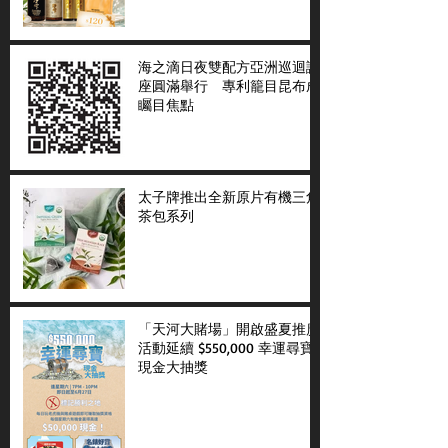
海之滴日夜雙配方亞洲巡迴講
座圓滿舉行 專利籠目昆布成
矚目焦點
太子牌推出全新原片有機三角
茶包系列
「天河大賭場」開啟盛夏推廣
活動延續 $550,000 幸運尋寶
現金大抽獎