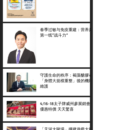
春季过敏与免疫重建：营养是
第一线“战斗力”
守護生命的秩序：褐藻醣膠在
「身體大規模重整」後的機能
維護
4/16-18太子牌威州參展銷會
優惠特價 天天驚喜
「天河大賭場」擴建遊戲大廳