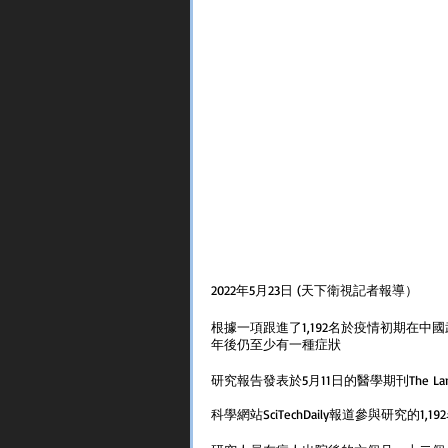
2022年5月23日 (天下衛視記者報導）
根據一項跟進了1,192名於疫情初期在
年後仍至少有一種症狀
研究報告發表於5月11日的醫學期刊The Lancet Re
科學網站SciTechDaily報道參與研究的1