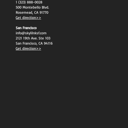
1 (323) 888-0028
500 Montebello Blvd.
Rosemead, CA 91770
Get direction>>
San Francisco
info@skylilnksf.com
2121 19th Ave. Ste 103
San Francisco, CA 94116
Get direction>>