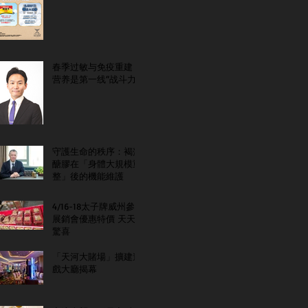
春季过敏与免疫重建：
营养是第一线“战斗力”
守護生命的秩序：褐藻
醣膠在「身體大規模重
整」後的機能維護
4/16-18太子牌威州參
展銷會優惠特價 天天
驚喜
「天河大賭場」擴建遊
戲大廳揭幕