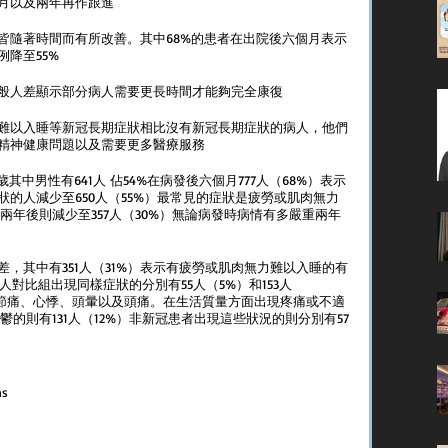
月以及兩年再作跟進
皆隨著時間而有所改善。其中68%的患者在出院後六個月表示
降至55%
般人差顯示部分病人需要更長時間才能夠完全康復
難以入睡等新冠長期症狀相比沒有新冠長期症狀的病人，他們
精神健康問題以及需要更多醫療服務
中男性有641人 佔54%在病發後六個月777人（68%）表示
的人減少至650人（55%）最常見的症狀是疲勞或肌肉無力
到兩年後則減少至357人（30%）無論病發時病情有多嚴重兩年
，其中有351人（31%）表示有疲勞或肌肉無力難以入睡的有
人對比組出現同樣症狀的分別有55人（5%）和153人
關節痛、心悸、頭暈以及頭痛。在生活質量方面出現疼痛或不適
鬱的則有131人（12%）非新冠患者出現這些狀況的則分別有57
ms