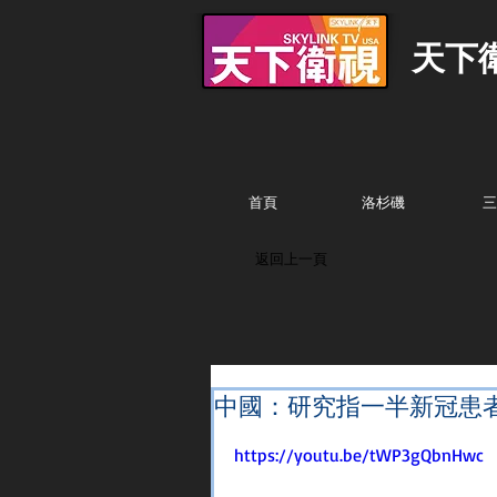
天下
首頁
洛杉磯
三
返回上一頁
中國：研究指一半新冠患
https://youtu.be/tWP3gQbnHwc