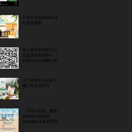
日本官方認證JHFA-夏
日感恩優惠
海之滴日夜雙配方亞洲
巡迴講座圓滿舉行 專
利籠目昆布成矚目焦點
太子牌推出全新原片有
機三角茶包系列
「天河大賭場」開啟盛
夏推廣活動延續
$550,000 幸運尋寶現金
大抽獎