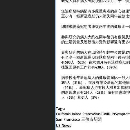
研究人員在病人出院後的六個月、十二個
無論病發時病情有多嚴重患者的身心健康
至少有一種新冠症狀仍未消失兩年後該比例
總體來說新冠患者康復兩年後的健康比一
參與研究的病人大約在兩年後仍有疲勞及
的生活質量及運動能力受到影響還有更多
參與研究的病人在出院時年齡中位數是57歲其
有至少一種新冠長期症狀病發兩年後有症狀
有593人（52%）在六個月時有這些症狀
後返回原有工作的有438人（89%）
病發後兩年新冠病人的健康普遍比一般人差
354人（31%）。在沒有感染新冠的其他病
（14%）。新冠病人也有較大機會出現
的新冠患者有254人（23%）而有焦慮或抑
人（5%）和61人（5%）
Tags:
California
United States
Virus
COVID 19
Sympto
San Francisco 三藩市新聞
US News