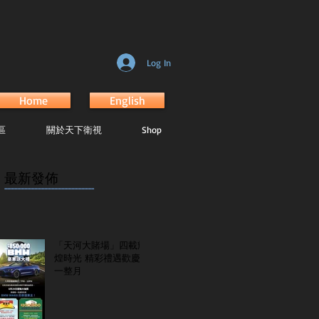
Log In
Home
English
區
關於天下衛視
Shop
最新發佈
...............................................................
「天河大賭場」四載輝
煌時光 精彩禮遇歡慶
一整月