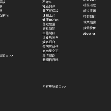
橫談
不老80
社區活動
緣
社區與你
聲
天下縱橫談
頻道覆蓋
石劇場
​珠圓玉潤
聯繫我們
​健康100Fun
就業機會
蒸緻靚湯
媒體發佈
​廣視新聞
由靈開始
About us
搵食珠三角
競賽擂台
嶺南英雄傳
嶺南星空下
語節目>>
真情追踪
新聞日日睇
所有粵語節目>>