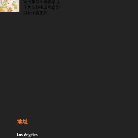
寒流來襲不再畏寒 太
子牌全新推出可樂姜糖
與柚子姜王晶
地址
Los Angeles