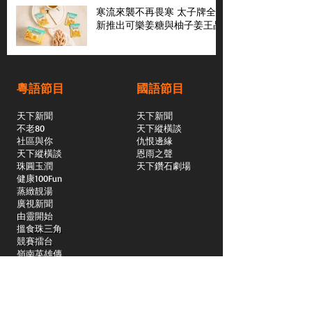
寒流來襲不再畏寒 太子牌全
新推出可樂姜糖與柚子姜王晶
粵語節目
國語節目
天下新聞
天下新聞
不老80
天下縱橫談
社區與你
​仇恨邊緣
天下縱橫談
恩雨之聲
​珠圓玉潤
天下鑽石劇場
​健康100Fun
蒸緻靚湯
​廣視新聞
由靈開始
搵食珠三角
競賽擂台
嶺南英雄傳
嶺南星空下
真情追踪
所有國語節目>>
新聞日日睇