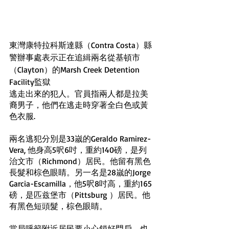
東灣康特拉科斯達縣（Contra Costa）縣
警辦事處表示正在追緝兩名從基頓市
（Clayton）的Marsh Creek Detention 
Facility監獄
逃走出來的犯人。官員指兩人都是拉美
裔男子，他們在逃走時穿著全白色或黃
色衣服.
兩名逃犯分別是33嵗的Geraldo Ramirez-
Vera, 他身高5呎6吋，重約140磅，是列
治文市（Richmond）居民。他留有黑色
長髮和棕色眼睛。另一名是28嵗的Jorge 
Garcia-Escamilla，他5呎8吋高，重約165
磅，是匹兹堡市（Pittsburg ）居民。他
有黑色短頭髮，棕色眼睛。
當局呼籲附近居民要小心鎖好門戶，也