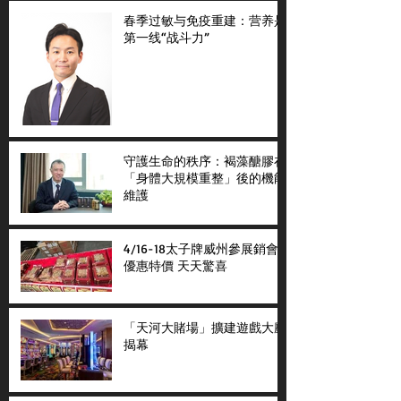
春季过敏与免疫重建：营养是
第一线“战斗力”
守護生命的秩序：褐藻醣膠在
「身體大規模重整」後的機能
維護
4/16-18太子牌威州參展銷會
優惠特價 天天驚喜
「天河大賭場」擴建遊戲大廳
揭幕