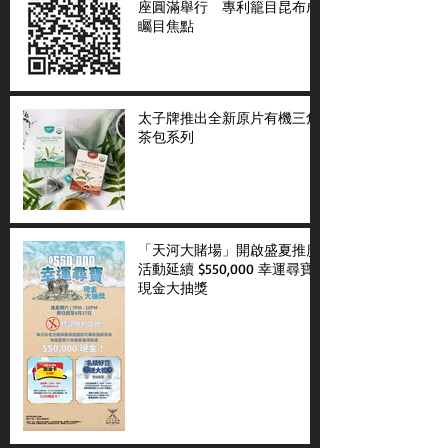
座圓滿舉行 專利籠目昆布成
矚目焦點
太子牌推出全新原片有機三角
茶包系列
「天河大賭場」開啟盛夏推廣
活動延續 $550,000 幸運尋寶
現金大抽獎