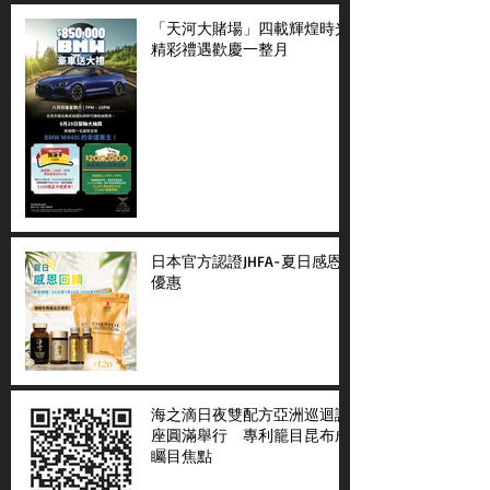
「天河大賭場」四載輝煌時光
精彩禮遇歡慶一整月
日本官方認證JHFA-夏日感恩
優惠
海之滴日夜雙配方亞洲巡迴講
座圓滿舉行 專利籠目昆布成
矚目焦點