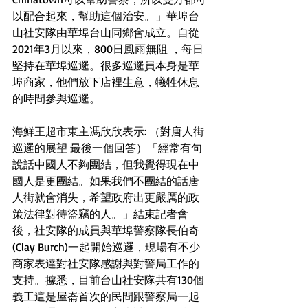
以配合起來，幫助這個治安。」華埠台
山社安隊由華埠台山同鄉會成立。自從
2021年3月以來，800日風雨無阻 ，每日
堅持在華埠巡邏。很多巡邏員本身是華
埠商家，他們放下店裡生意，犧牲休息
的時間參與巡邏。
海鮮王超市東主馮欣欣表示: （對唐人街
巡邏的展望 最後一個回答）「經常有句
說話中國人不夠團結，但我覺得現在中
國人是更團結。如果我們不團結的話唐
人街就會消失，希望政府出更嚴厲的政
策法律對待盜竊的人。」結束記者會
後，社安隊的成員與華埠警察隊長伯奇
(Clay Burch)一起開始巡邏，現場有不少
商家表達對社安隊感謝與對警局工作的
支持。據悉，目前台山社安隊共有130個
義工這是屋崙首次的民間跟警察局一起