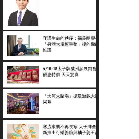
守護生命的秩序：褐藻醣膠在
「身體大規模重整」後的機能
維護
4/16-18太子牌威州參展銷會
優惠特價 天天驚喜
「天河大賭場」擴建遊戲大廳
揭幕
寒流來襲不再畏寒 太子牌全
新推出可樂姜糖與柚子姜王晶