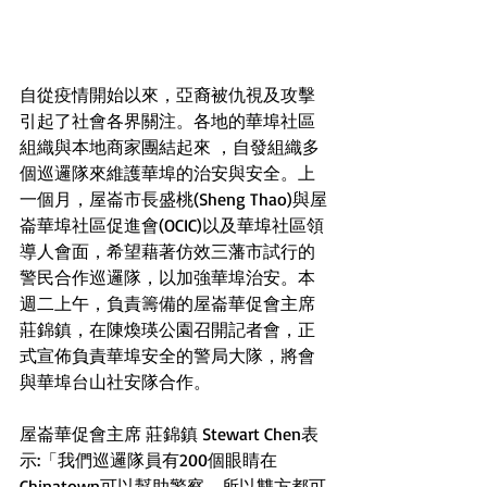
自從疫情開始以來，亞裔被仇視及攻擊
引起了社會各界關注。各地的華埠社區
組織與本地商家團結起來 ，自發組織多
個巡邏隊來維護華埠的治安與安全。上
一個月，屋崙市長盛桃(Sheng Thao)與屋
崙華埠社區促進會(OCIC)以及華埠社區領
導人會面，希望藉著仿效三藩市試行的
警民合作巡邏隊，以加強華埠治安。本
週二上午，負責籌備的屋崙華促會主席
莊錦鎮，在陳煥瑛公園召開記者會，正
式宣佈負責華埠安全的警局大隊，將會
與華埠台山社安隊合作。
屋崙華促會主席 莊錦鎮 Stewart Chen表
示:「我們巡邏隊員有200個眼睛在
Chinatown可以幫助警察，所以雙方都可