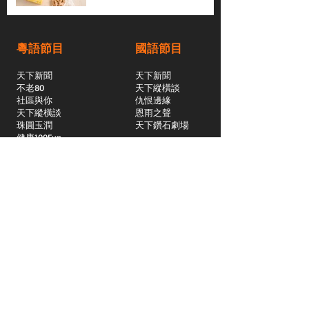
粵語節目
國語節目
天下新聞
天下新聞
不老80
天下縱橫談
社區與你
​仇恨邊緣
天下縱橫談
恩雨之聲
​珠圓玉潤
天下鑽石劇場
​健康100Fun
蒸緻靚湯
​廣視新聞
由靈開始
搵食珠三角
競賽擂台
嶺南英雄傳
嶺南星空下
真情追踪
所有國語節目>>
新聞日日睇