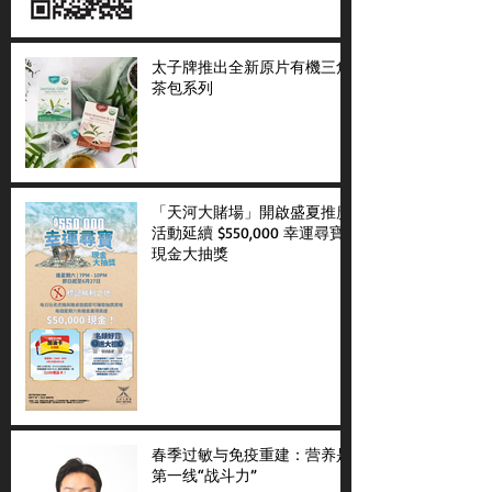
太子牌推出全新原片有機三角
茶包系列
「天河大賭場」開啟盛夏推廣
活動延續 $550,000 幸運尋寶
現金大抽獎
春季过敏与免疫重建：营养是
第一线“战斗力”