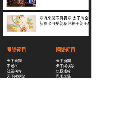
寒流來襲不再畏寒 太子牌全
新推出可樂姜糖與柚子姜王晶
粵語節目
國語節目
天下新聞
天下新聞
不老80
天下縱橫談
社區與你
​仇恨邊緣
天下縱橫談
恩雨之聲
​珠圓玉潤
天下鑽石劇場
​健康100Fun
蒸緻靚湯
​廣視新聞
由靈開始
搵食珠三角
競賽擂台
嶺南英雄傳
嶺南星空下
真情追踪
所有國語節目>>