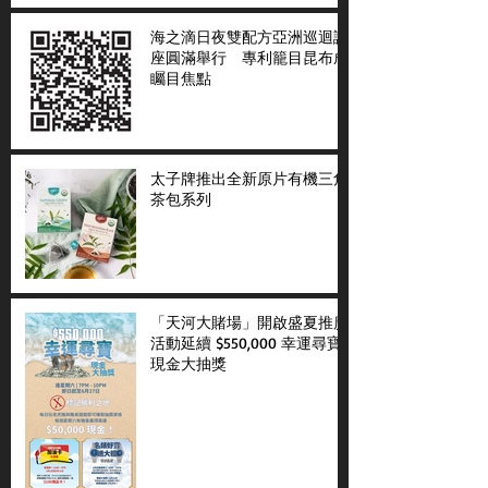
海之滴日夜雙配方亞洲巡迴講
座圓滿舉行 專利籠目昆布成
矚目焦點
太子牌推出全新原片有機三角
茶包系列
「天河大賭場」開啟盛夏推廣
活動延續 $550,000 幸運尋寶
現金大抽獎