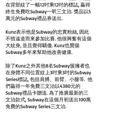
在背部紋了一幅12吋乘12吋的標誌, 贏得
終生免費吃Subway一呎三文治. 獎品以5
萬元的Subway禮品券送出.
Kunz表示他是Subway的忠實粉絲, 因此
不惜遠道而來參加比賽. 他很興奮有這個
大紋身, 並且覺得驕傲. Kunz也贊揚
Subway多年來幫助他改善健康.
除了Kunz之外其他8名Subway簇擁者也
在身體不同位置紋上3吋乘3吋的Subway 
Series標誌, 包括肩膊、前臂、小腿等.  他
們贏得一年免費三文治以4380元的
Subway禮品卡贈送. 為了推廣最新的三
文治款式, Subway在這個月初送出100萬
免費的Subway Series三文治.