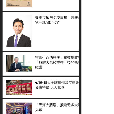
春季过敏与免疫重建：营养是
第一线“战斗力”
守護生命的秩序：褐藻醣膠在
「身體大規模重整」後的機能
維護
4/16-18太子牌威州參展銷會
優惠特價 天天驚喜
「天河大賭場」擴建遊戲大廳
揭幕