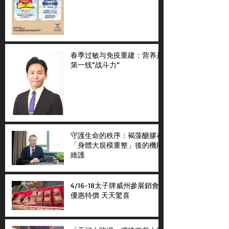
春季过敏与免疫重建：营养是
第一线“战斗力”
守護生命的秩序：褐藻醣膠在
「身體大規模重整」後的機能
維護
4/16-18太子牌威州參展銷會
優惠特價 天天驚喜