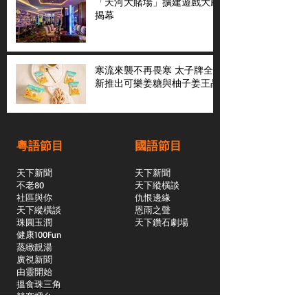
「天河大賭場」擴建遊戲大廳
揭幕
寒流來襲不再畏寒 太子牌全
新推出可樂姜糖與柚子姜王晶
粵語節目
國語節目
天下新聞
天下新聞
不老80
天下縱橫談
社區與你
​仇恨邊緣
天下縱橫談
恩雨之聲
​珠圓玉潤
天下鑽石劇場
​健康100Fun
蒸緻靚湯
​廣視新聞
由靈開始
搵食珠三角
競賽擂台