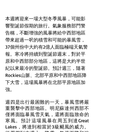
本週將迎來一場大型冬季風暴，可能影
響聖誕節假期的旅行。氣象服務部門警
告稱，不斷增強的風暴將給中西部地區
帶來超過一呎的積雪和可能的暴風雪，
37個州份中大約有2億人面臨極端天氣警
報。寒冷將持續到聖誕節週末，對於平
原和中西部部分地區，這將是大約半世
紀以來最冷的聖誕節。預計週三，隨著
Rockies山脈、北部平原和中西部地區降
下大雪，這場風暴將在北部平原地區加
強。
週四是出行最困難的一天，暴風雪將嚴
重襲擊中西部地區。明尼蘇達州西部不
僅將面臨暴風雪天氣，還將面臨致命的
寒風。預計這場風暴在周五到達Great 
Lakes，將達到相當於3級颶風的威力。