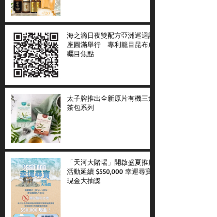
海之滴日夜雙配方亞洲巡迴講
座圓滿舉行 專利籠目昆布成
矚目焦點
太子牌推出全新原片有機三角
茶包系列
「天河大賭場」開啟盛夏推廣
活動延續 $550,000 幸運尋寶
現金大抽獎