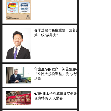
春季过敏与免疫重建：营养是
第一线“战斗力”
守護生命的秩序：褐藻醣膠在
「身體大規模重整」後的機能
維護
4/16-18太子牌威州參展銷會
優惠特價 天天驚喜