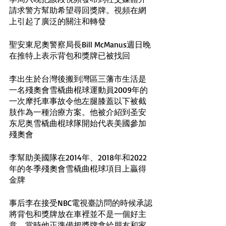
請求警方幫助希望尋回獎牌。視頻在網
上引起了廣泛的關注和轉發
聖安東尼奧警察局長Bill McManus週日晚
在推特上表示背包和獎牌已被找回
李出生於台灣後搬到灣區三藩市生活是
一名殘奧會雪橇曲棍球運動員2009年的
一次摩托車事故令他左腿膝蓋以下被截
肢作為一種治療方案。他被介紹到圣安
东尼奥雪橇曲棍球隊開始代表美國參加
殘奧會
李幫助美國隊在2014年、2018年和2022
年的冬季殘奧會雪橇曲棍球項目上贏得
金牌
事后李在接受NBC電視臺訪問的時候承認
將背包和獎牌放在車裡並不是一個好主
意。當時他正準備把獎牌拿給朋友和家