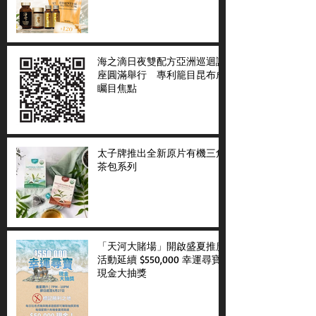
海之滴日夜雙配方亞洲巡迴講
座圓滿舉行 專利籠目昆布成
矚目焦點
太子牌推出全新原片有機三角
茶包系列
「天河大賭場」開啟盛夏推廣
活動延續 $550,000 幸運尋寶
現金大抽獎