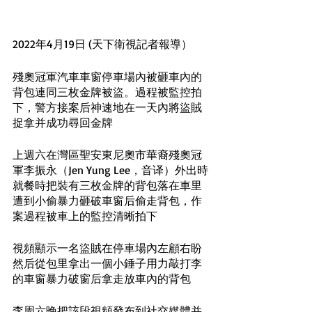
2022年4月19日 (天下衛視記者報導）
殘奧冠軍汽車車窗停車場內被砸車內的
背包連同三枚金牌被盜。過程被監控拍
下，警方接案后神速地在一天內將盜賊
捉拿并成功尋回金牌
上週六在灣區聖安東尼奧市華裔殘奧冠
軍李振永（Jen Yung Lee，音译）外出時
就餐時把裝有三枚金牌的背包落在車里
遭到小偷暴力砸破車窗后偷走背包，作
案過程被車上的監控清晰拍下
視頻顯示一名盜賊在停車場內左顧右盼
然后從包里拿出一個小錘子用力敲打李
的車窗暴力破窗后拿走放車內的背包
李周六晚把該段視頻發布到社交媒體并