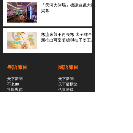
「天河大賭場」擴建遊戲大廳
揭幕
寒流來襲不再畏寒 太子牌全
新推出可樂姜糖與柚子姜王晶
粵語節目
國語節目
天下新聞
天下新聞
不老80
天下縱橫談
社區與你
​仇恨邊緣
天下縱橫談
恩雨之聲
​珠圓玉潤
天下鑽石劇場
​健康100Fun
蒸緻靚湯
​廣視新聞
由靈開始
搵食珠三角
競賽擂台