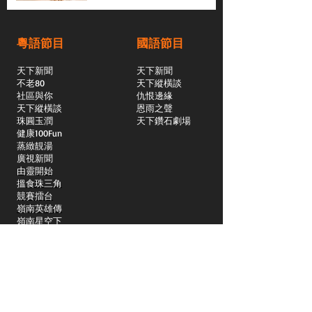
粵語節目
國語節目
天下新聞
天下新聞
不老80
天下縱橫談
社區與你
​仇恨邊緣
天下縱橫談
恩雨之聲
​珠圓玉潤
天下鑽石劇場
​健康100Fun
蒸緻靚湯
​廣視新聞
由靈開始
搵食珠三角
競賽擂台
嶺南英雄傳
嶺南星空下
真情追踪
所有國語節目>>
新聞日日睇