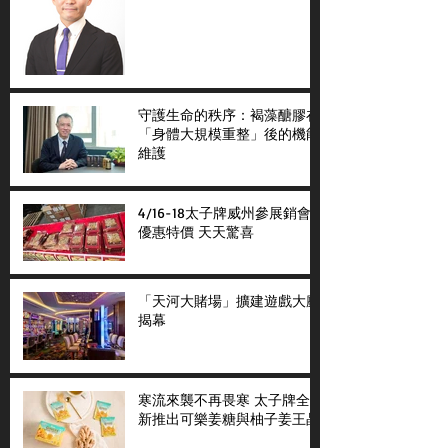
守護生命的秩序：褐藻醣膠在
「身體大規模重整」後的機能
維護
4/16-18太子牌威州參展銷會
優惠特價 天天驚喜
「天河大賭場」擴建遊戲大廳
揭幕
寒流來襲不再畏寒 太子牌全
新推出可樂姜糖與柚子姜王晶