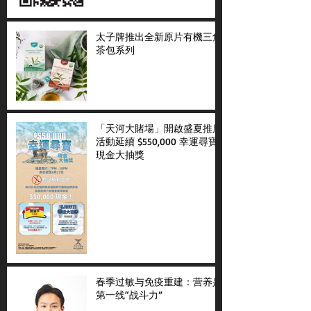
太子牌推出全新原片有機三角
茶包系列
「天河大賭場」開啟盛夏推廣
活動延續 $550,000 幸運尋寶
現金大抽獎
春季过敏与免疫重建：营养是
第一线“战斗力”