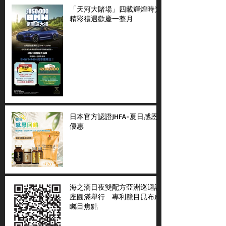
「天河大賭場」四載輝煌時光
精彩禮遇歡慶一整月
日本官方認證JHFA-夏日感恩
優惠
海之滴日夜雙配方亞洲巡迴講
座圓滿舉行 專利籠目昆布成
矚目焦點