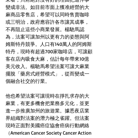
變成非法。如目前市面上獲准經營的大
麻商品零售店，希望可以同時售賣咖啡
或三明治，政府應容許各市讓其成事，
不再阻止這些小商業發展。楊馳馬認
為，法案可讓加州以更有力的姿態與阿
姆斯特丹競爭。人口有140萬人的阿姆斯
特丹，現時有超過700家咖啡店，可讓顧
客在店內吸食大麻，估計每年帶來10億
美元收入。楊馳馬希望法案可讓大麻業
擺脫「藥房式經營模式」，從而變成一
個融合社交的行業。
他也希望法案可讓現時在掙扎求存的大
麻業，有更多機會把業務多元化，並更
進一步推廣加州的旅遊業。據悉夜店業
界組織對法案的潛力極之雀躍。但法案
現時正面對美國癌症協會癌病行動網絡
（American Cancer Society Cancer Action 