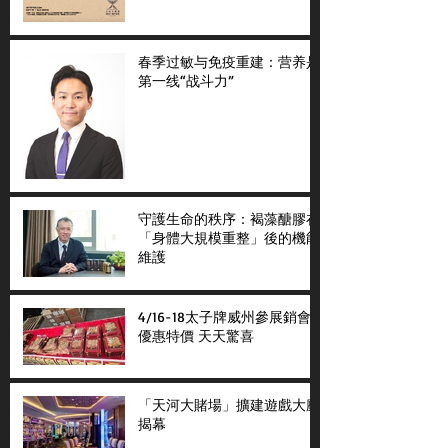
春季过敏与免疫重建：营养是
第一线“战斗力”
守護生命的秩序：褐藻醣膠在
「身體大規模重整」後的機能
維護
4/16-18太子牌威州參展銷會
優惠特價 天天驚喜
「天河大賭場」擴建遊戲大廳
揭幕