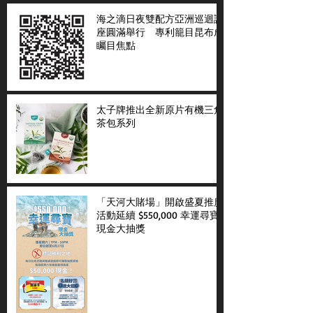
海之滴日夜雙配方亞洲巡迴講
座圓滿舉行 專利籠目昆布成
矚目焦點
太子牌推出全新原片有機三角
茶包系列
「天河大賭場」開啟盛夏推廣
活動延續 $550,000 幸運尋寶
現金大抽獎