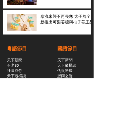
寒流來襲不再畏寒 太子牌全
新推出可樂姜糖與柚子姜王晶
粵語節目
國語節目
天下新聞
天下新聞
不老80
天下縱橫談
社區與你
​仇恨邊緣
天下縱橫談
恩雨之聲
​珠圓玉潤
天下鑽石劇場
​健康100Fun
蒸緻靚湯
​廣視新聞
由靈開始
搵食珠三角
競賽擂台
嶺南英雄傳
嶺南星空下
真情追踪
所有國語節目>>