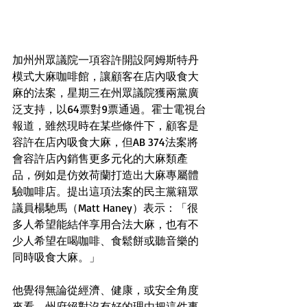
加州州眾議院一項容許開設阿姆斯特丹
模式大麻咖啡館，讓顧客在店內吸食大
麻的法案，星期三在州眾議院獲兩黨廣
泛支持，以64票對9票通過。霍士電視台
報道，雖然現時在某些條件下，顧客是
容許在店內吸食大麻，但AB 374法案將
會容許店內銷售更多元化的大麻類產
品，例如是仿效荷蘭打造出大麻專屬體
驗咖啡店。提出這項法案的民主黨籍眾
議員楊馳馬（Matt Haney）表示：「很
多人希望能結伴享用合法大麻，也有不
少人希望在喝咖啡、食鬆餅或聽音樂的
同時吸食大麻。」
他覺得無論從經濟、健康，或安全角度
來看，州府絕對沒有好的理由把這件事