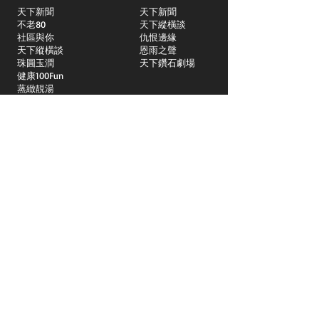
天下新聞
天下新聞
不老80
天下縱橫談
社區與你
​仇恨邊緣
天下縱橫談
恩雨之聲
​珠圓玉潤
天下鑽石劇場
​健康100Fun
蒸緻靚湯
​廣視新聞
由靈開始
搵食珠三角
競賽擂台
嶺南英雄傳
嶺南星空下
真情追踪
所有國語節目>>
新聞日日睇
所有粵語節目>>