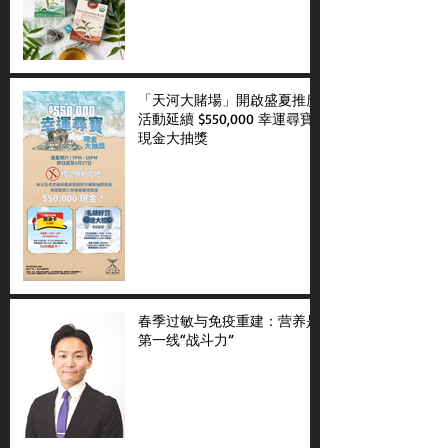
「天河大賭場」開啟盛夏推廣
活動延續 $550,000 幸運尋寶
現金大抽獎
春季过敏与免疫重建：营养是
第一线“战斗力”