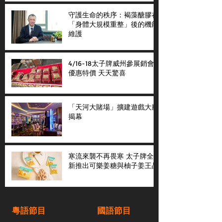
守護生命的秩序：褐藻醣膠在
「身體大規模重整」後的機能
維護
4/16-18太子牌威州參展銷會
優惠特價 天天驚喜
「天河大賭場」擴建遊戲大廳
揭幕
寒流來襲不再畏寒 太子牌全
新推出可樂姜糖與柚子姜王晶
粵語節目
國語節目