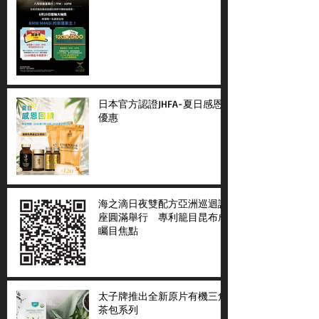
日本官方認證JHFA-夏日感恩
優惠
海之滴日夜雙配方亞洲巡迴講
座圓滿舉行 專利籠目昆布成
矚目焦點
太子牌推出全新原片有機三角
茶包系列