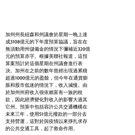
加州州長紐森和州議會於星期一晚上達
成3108億元的下年度預算協議，旨在在
無須動用州儲備金的情況下彌補近320億
元的預算赤字。根據美聯社報道，這預
算案預計於這個星期在州議會進行表
決。加州在之前的數年曾經出現過累積
超過1000億元的盈餘，但今年在通貨膨
脹和股市低迷的情況下，收入減慢。由
於加州州府收入很依賴富有一族的稅
款，因此經濟變化對收入的影響大過其
它州。預算中包括容許公共交通機構在
未來三年，使用51億元撥款的一部分去
支持營運，這對於與疫情以來掙扎求存
的公共交通工具，起了救命作用。