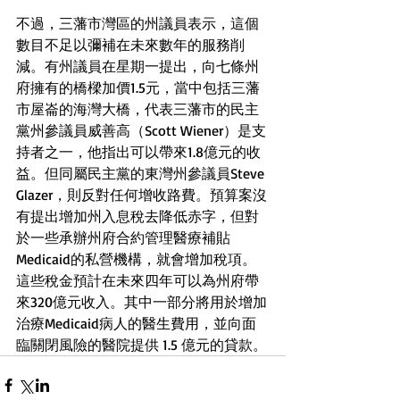
不過，三藩市灣區的州議員表示，這個
數目不足以彌補在未來數年的服務削
減。有州議員在星期一提出，向七條州
府擁有的橋樑加價1.5元，當中包括三藩
市屋崙的海灣大橋，代表三藩市的民主
黨州參議員威善高（Scott Wiener）是支
持者之一，他指出可以帶來1.8億元的收
益。但同屬民主黨的東灣州參議員Steve 
Glazer，則反對任何增收路費。預算案沒
有提出增加州入息稅去降低赤字，但對
於一些承辦州府合約管理醫療補貼
Medicaid的私營機構，就會增加稅項。
這些稅金預計在未來四年可以為州府帶
來320億元收入。其中一部分將用於增加
治療Medicaid病人的醫生費用，並向面
臨關閉風險的醫院提供 1.5 億元的貸款。