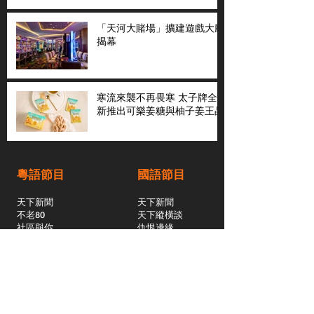
「天河大賭場」擴建遊戲大廳
揭幕
寒流來襲不再畏寒 太子牌全
新推出可樂姜糖與柚子姜王晶
粵語節目
國語節目
天下新聞
天下新聞
不老80
天下縱橫談
社區與你
​仇恨邊緣
天下縱橫談
恩雨之聲
​珠圓玉潤
天下鑽石劇場
​健康100Fun
蒸緻靚湯
​廣視新聞
由靈開始