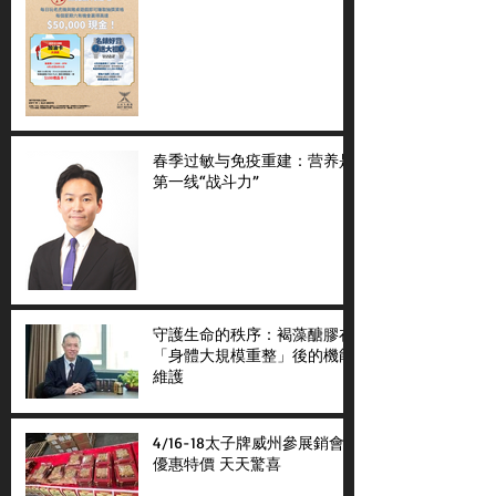
春季过敏与免疫重建：营养是
第一线“战斗力”
守護生命的秩序：褐藻醣膠在
「身體大規模重整」後的機能
維護
4/16-18太子牌威州參展銷會
優惠特價 天天驚喜