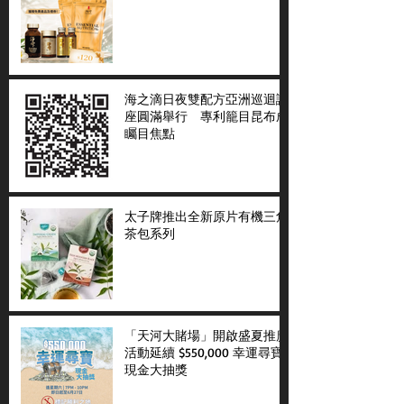
海之滴日夜雙配方亞洲巡迴講
座圓滿舉行 專利籠目昆布成
矚目焦點
太子牌推出全新原片有機三角
茶包系列
「天河大賭場」開啟盛夏推廣
活動延續 $550,000 幸運尋寶
現金大抽獎