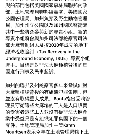
與的部門包括美國國家森林局聯邦內政
部、土地管理局聯邦緝毒署、美國國家
公園管理局、加州魚類及野生動物管理
局、加州州立公園以及加州國民警衛隊
其中一些將會參與新的專責小組。新的
專責小組將會與加州司法部檢察官司法
部大麻管制組以及按2020年成立的地下
經濟稅收追討（Tax Recovery in the 
Underground Economy, TRUE）專責小組
聯手。目標是對非法大麻種植背後的集
團進行刑事及民事起訴。
加州的聯邦及州檢察官多年來嘗試針對
大麻種植場背後的有組織犯罪集團，但
並沒有取得重大成果。Bonta指出受聘管
理及守衛這些大麻場的工人是人口販賣
的受害者這些工人並沒有從非法大麻產
業中受益只是有組織犯罪集團下的一個
零件。土地管理局加州主管Karen 
Mouritsen表示今年在土地管理局轄下土