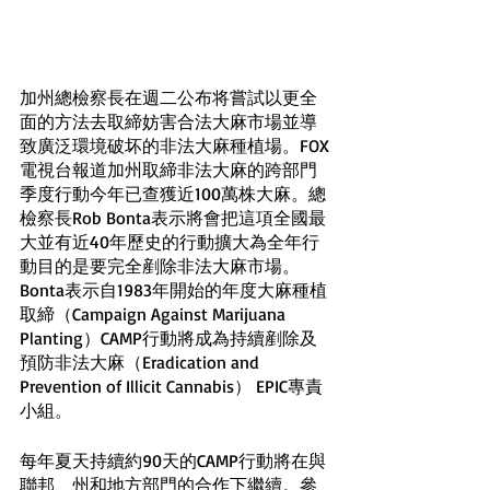
加州總檢察長在週二公布将嘗試以更全
面的方法去取締妨害合法大麻市場並導
致廣泛環境破坏的非法大麻種植場。FOX
電視台報道加州取締非法大麻的跨部門
季度行動今年已查獲近100萬株大麻。總
檢察長Rob Bonta表示將會把這項全國最
大並有近40年歷史的行動擴大為全年行
動目的是要完全剷除非法大麻市場。
Bonta表示自1983年開始的年度大麻種植
取締（Campaign Against Marijuana 
Planting）CAMP行動將成為持續剷除及
預防非法大麻（Eradication and 
Prevention of Illicit Cannabis） EPIC專責
小組。
每年夏天持續約90天的CAMP行動將在與
聯邦、州和地方部門的合作下繼續。參