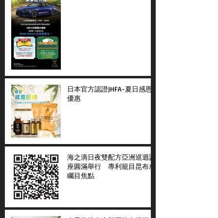
日本官方認證JHFA-夏日感恩
優惠
海之滴日夜雙配方亞洲巡迴講
座圓滿舉行 專利籠目昆布成
矚目焦點