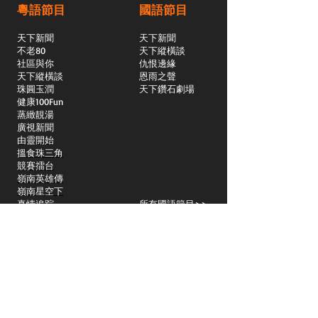
粵語節目
國語節目
天下新聞
天下新聞
不老80
天下縱橫談
社區與你
​仇恨邊緣
天下縱橫談
恩雨之聲
​珠圓玉潤
天下鑽石劇場
​健康100Fun
蒸緻靚湯
​廣視新聞
由靈開始
搵食珠三角
競賽擂台
嶺南英雄傳
嶺南星空下
真情追踪
所有國語節目>>
新聞日日睇
所有粵語節目>>