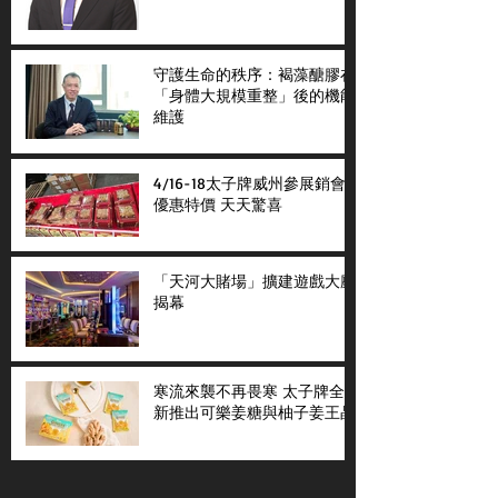
守護生命的秩序：褐藻醣膠在
「身體大規模重整」後的機能
維護
4/16-18太子牌威州參展銷會
優惠特價 天天驚喜
「天河大賭場」擴建遊戲大廳
揭幕
寒流來襲不再畏寒 太子牌全
新推出可樂姜糖與柚子姜王晶