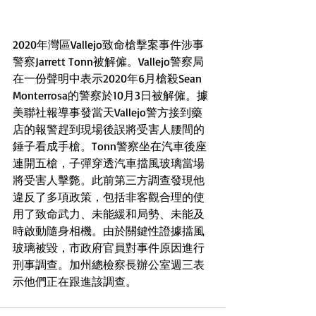
2020年灣區Vallejo致命槍擊案事件涉事
警察Jarrett Tonn被解僱。Vallejo警察局
在一份聲明中表示2020年6月槍殺Sean 
Monterrosa的警察於10月3日被解僱。據
美聯社報導事發當天Vallejo警方接到藥
店的報警趕到現場後誤將受害人腰間的
錘子看成手槍。Tonn警察坐在汽車後座
連開五槍，子彈穿透汽車擋風玻璃當場
將受害人擊斃。此前第三方調查發現他
違反了多項政策，包括非客觀合理的使
用了致命武力、未能緩和局勢、未能及
時啟動隨身相機。由於關鍵性證據擋風
玻璃被毀，市政府官員對事件原因進行
刑事調查。加州總檢察長辦公室週三表
示他們正在跟進該調查。