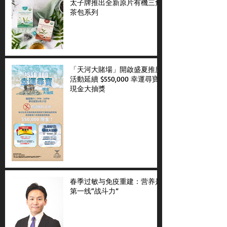
太子牌推出全新原片有機三角
茶包系列
「天河大賭場」開啟盛夏推廣
活動延續 $550,000 幸運尋寶
現金大抽獎
春季过敏与免疫重建：营养是
第一线“战斗力”