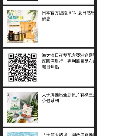
日本官方認證JHFA-夏日感恩
優惠
海之滴日夜雙配方亞洲巡迴講
座圓滿舉行 專利籠目昆布成
矚目焦點
太子牌推出全新原片有機三角
茶包系列
「天河大賭場」開啟盛夏推廣