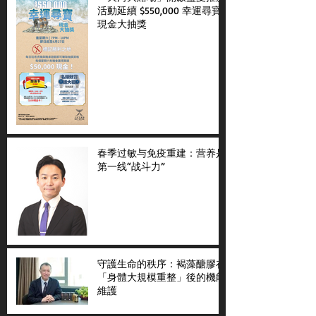
活動延續 $550,000 幸運尋寶
現金大抽獎
春季过敏与免疫重建：营养是
第一线“战斗力”
守護生命的秩序：褐藻醣膠在
「身體大規模重整」後的機能
維護