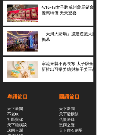
4/16-18太子牌威州參展銷會
優惠特價 天天驚喜
「天河大賭場」擴建遊戲大廳
揭幕
寒流來襲不再畏寒 太子牌全
新推出可樂姜糖與柚子姜王晶
粵語節目
國語節目
天下新聞
天下新聞
不老80
天下縱橫談
社區與你
​仇恨邊緣
天下縱橫談
恩雨之聲
​珠圓玉潤
天下鑽石劇場