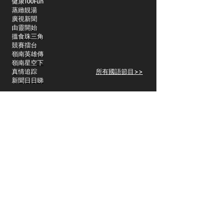
​健康100Fun
蒸緻靚湯
​廣視新聞
由靈開始
搵食珠三角
競賽擂台
嶺南英雄傳
嶺南星空下
真情追踪
所有國語節目>>
新聞日日睇
所有粵語節目>>
頻道
關於我們
洛杉磯國語一台
Spectrum 1415
關於我們
Charter Spectrum 353
Dish 61514