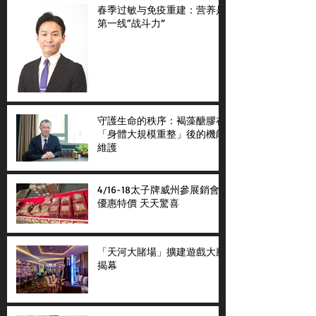
春季过敏与免疫重建：营养是
第一线“战斗力”
守護生命的秩序：褐藻醣膠在
「身體大規模重整」後的機能
維護
4/16-18太子牌威州參展銷會
優惠特價 天天驚喜
「天河大賭場」擴建遊戲大廳
揭幕