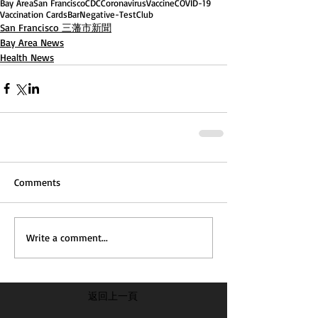
Bay Area
San Francisco
CDC
Coronavirus
Vaccine
COVID-19
Vaccination Cards
Bar
Negative-Test
Club
San Francisco 三藩市新聞
Bay Area News
Health News
Comments
Write a comment...
返回上一頁
...............................................................