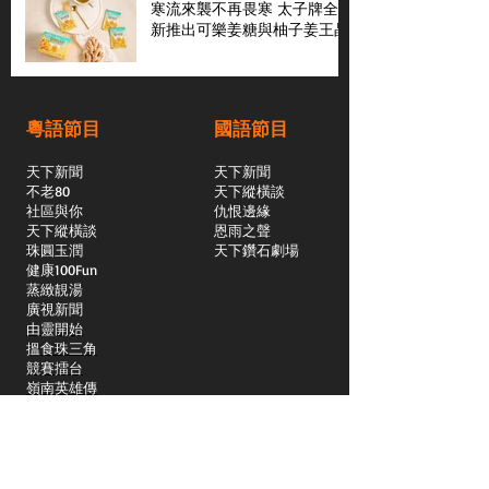
寒流來襲不再畏寒 太子牌全
新推出可樂姜糖與柚子姜王晶
粵語節目
國語節目
天下新聞
天下新聞
不老80
天下縱橫談
社區與你
​仇恨邊緣
天下縱橫談
恩雨之聲
​珠圓玉潤
天下鑽石劇場
​健康100Fun
蒸緻靚湯
​廣視新聞
由靈開始
搵食珠三角
競賽擂台
嶺南英雄傳
嶺南星空下
真情追踪
所有國語節目>>
新聞日日睇