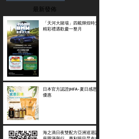
最新發佈
「天河大賭場」四載輝煌時光
精彩禮遇歡慶一整月
日本官方認證JHFA-夏日感恩
優惠
海之滴日夜雙配方亞洲巡迴講
座圓滿舉行 專利籠目昆布成