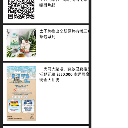
矚目焦點
太子牌推出全新原片有機三角
茶包系列
「天河大賭場」開啟盛夏推廣
活動延續 $550,000 幸運尋寶
現金大抽獎