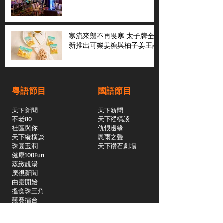
寒流來襲不再畏寒 太子牌全
新推出可樂姜糖與柚子姜王晶
粵語節目
國語節目
天下新聞
天下新聞
不老80
天下縱橫談
社區與你
​仇恨邊緣
天下縱橫談
恩雨之聲
​珠圓玉潤
天下鑽石劇場
​健康100Fun
蒸緻靚湯
​廣視新聞
由靈開始
搵食珠三角
競賽擂台
嶺南英雄傳
嶺南星空下