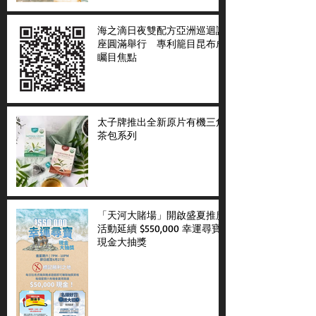
海之滴日夜雙配方亞洲巡迴講
座圓滿舉行 專利籠目昆布成
矚目焦點
太子牌推出全新原片有機三角
茶包系列
「天河大賭場」開啟盛夏推廣
活動延續 $550,000 幸運尋寶
現金大抽獎