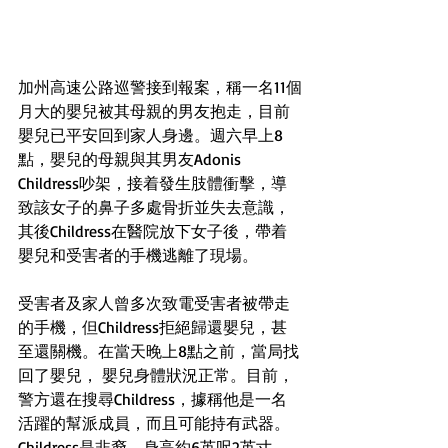
加州高速公路巡警接到報案，稱一名11個
月大的嬰兒被其母親的男友抱走，目前
嬰兒已平安回到家人身邊。週六早上8
點，嬰兒的母親與其男友Adonis 
Childress吵架，接着發生肢體衝擊，導
致該女子的鼻子多處骨折並失去意識，
其後Childress在醫院放下女子後，帶着
嬰兒和受害者的手機逃離了現場。
受害者及家人曾多次致電受害者被帶走
的手機，但Childress拒絕歸還嬰兒，甚
至還關機。在當天晚上8點之前，當局找
回了嬰兒， 嬰兒身體狀況正常。目前，
警方還在搜尋Childress，據稱他是一名
活躍的幫派成員，而且可能持有武器。
Childress是非裔，身高約6英呎2英寸，