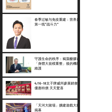
春季过敏与免疫重建：营养是
第一线“战斗力”
守護生命的秩序：褐藻醣膠在
「身體大規模重整」後的機能
維護
4/16-18太子牌威州參展銷會
優惠特價 天天驚喜
「天河大賭場」擴建遊戲大廳
揭幕