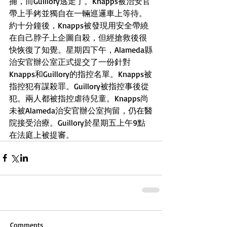
捕，而Guillory逃走了。Knapps被治安官
帶上手銬並獨自在一輛巡邏車上等待。
約十分鐘後，Knapps被發現用安全帶繞
在自己脖子上企圖自殺，但經搶救後很
快恢復了知覺。星期四下午，Alameda縣
治安官辦公室正式提交了一份針對
Knapps和Guillory的指控名單。Knapps被
指控犯有謀殺罪。Guillory被指控事後從
犯。兩人都被指控虐待兒童。Knapps尚
未被Alameda治安官辦公室拘留，仍在醫
院接受治療。Guillory於星期五上午9點
在法庭上被提審。
Comments