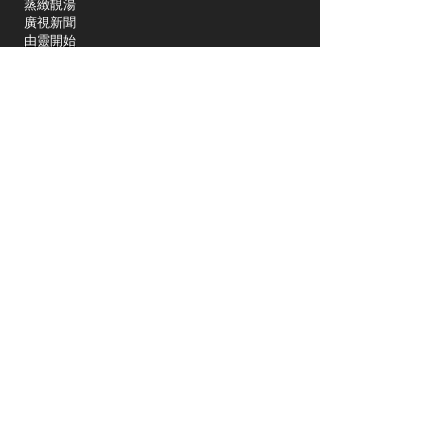
蒸緻靚湯
​廣視新聞
由靈開始
搵食珠三角
競賽擂台
嶺南英雄傳
嶺南星空下
真情追踪
所有國語節目>>
新聞日日睇
所有粵語節目>>
頻道
關於我們
洛杉磯國語一台
Spectrum 1415
關於我們
Charter Spectrum 353
Dish 61514
社區活動
Sling TV