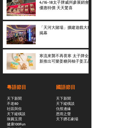
4/16-18太子牌威州參展銷會
優惠特價 天天驚喜
「天河大賭場」擴建遊戲大廳
揭幕
寒流來襲不再畏寒 太子牌全
新推出可樂姜糖與柚子姜王晶
粵語節目
國語節目
天下新聞
天下新聞
不老80
天下縱橫談
社區與你
​仇恨邊緣
天下縱橫談
恩雨之聲
​珠圓玉潤
天下鑽石劇場
​健康100Fun