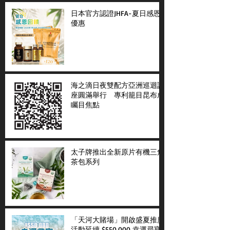
日本官方認證JHFA-夏日感恩
優惠
海之滴日夜雙配方亞洲巡迴講
座圓滿舉行 專利籠目昆布成
矚目焦點
太子牌推出全新原片有機三角
茶包系列
「天河大賭場」開啟盛夏推廣
活動延續 $550,000 幸運尋寶