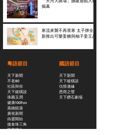
「天河大賭場」擴建遊戲大廳
揭幕
寒流來襲不再畏寒 太子牌全
新推出可樂姜糖與柚子姜王晶
粵語節目
國語節目
天下新聞
天下新聞
不老80
天下縱橫談
社區與你
​仇恨邊緣
天下縱橫談
恩雨之聲
​珠圓玉潤
天下鑽石劇場
​健康100Fun
蒸緻靚湯
​廣視新聞
由靈開始
搵食珠三角
競賽擂台
嶺南英雄傳