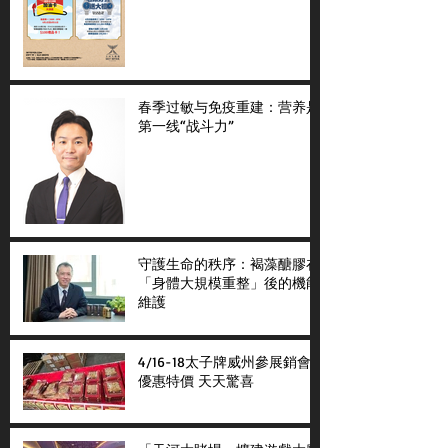
春季过敏与免疫重建：营养是
第一线“战斗力”
守護生命的秩序：褐藻醣膠在
「身體大規模重整」後的機能
維護
4/16-18太子牌威州參展銷會
優惠特價 天天驚喜