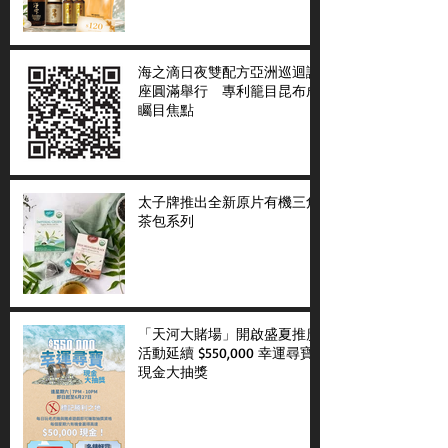
海之滴日夜雙配方亞洲巡迴講
座圓滿舉行 專利籠目昆布成
矚目焦點
太子牌推出全新原片有機三角
茶包系列
「天河大賭場」開啟盛夏推廣
活動延續 $550,000 幸運尋寶
現金大抽獎