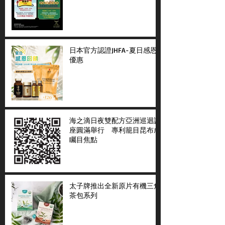
日本官方認證JHFA-夏日感恩
優惠
海之滴日夜雙配方亞洲巡迴講
座圓滿舉行 專利籠目昆布成
矚目焦點
太子牌推出全新原片有機三角
茶包系列