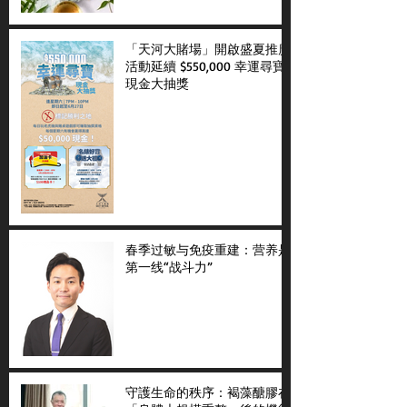
「天河大賭場」開啟盛夏推廣
活動延續 $550,000 幸運尋寶
現金大抽獎
春季过敏与免疫重建：营养是
第一线“战斗力”
守護生命的秩序：褐藻醣膠在