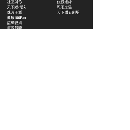
社區與你
​仇恨邊緣
天下縱橫談
恩雨之聲
​珠圓玉潤
天下鑽石劇場
​健康100Fun
蒸緻靚湯
​廣視新聞
由靈開始
搵食珠三角
競賽擂台
嶺南英雄傳
嶺南星空下
真情追踪
所有國語節目>>
新聞日日睇
所有粵語節目>>
頻道
關於我們