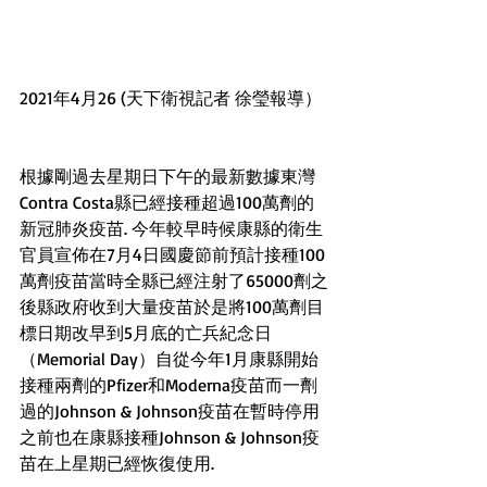
2021年4月26 (天下衛視記者 徐瑩報導） 
根據剛過去星期日下午的最新數據東灣
Contra Costa縣已經接種超過100萬劑的
新冠肺炎疫苗. 今年較早時候康縣的衛生
官員宣佈在7月4日國慶節前預計接種100
萬劑疫苗當時全縣已經注射了65000劑之
後縣政府收到大量疫苗於是將100萬劑目
標日期改早到5月底的亡兵紀念日
（Memorial Day）自從今年1月康縣開始
接種兩劑的Pfizer和Moderna疫苗而一劑
過的Johnson & Johnson疫苗在暫時停用
之前也在康縣接種Johnson & Johnson疫
苗在上星期已經恢復使用.