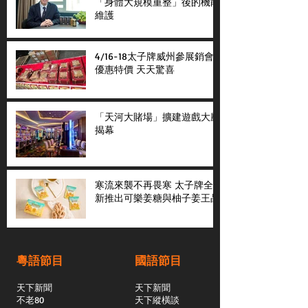
「身體大規模重整」後的機能
維護
4/16-18太子牌威州參展銷會
優惠特價 天天驚喜
「天河大賭場」擴建遊戲大廳
揭幕
寒流來襲不再畏寒 太子牌全
新推出可樂姜糖與柚子姜王晶
粵語節目
國語節目
天下新聞
天下新聞
不老80
天下縱橫談