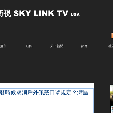
衛視
SKY LINK TV
USA
藩市
紐約
天下新聞
節目
社
什麼時候取消戶外佩戴口罩規定？灣區