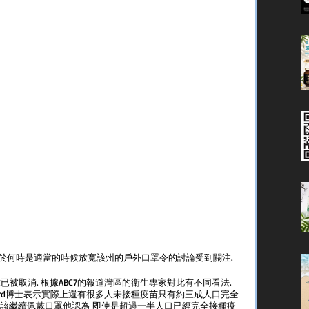
 
於何時是適當的時候放寬該州的戶外口罩令的討論受到關注.
被取消. 根據ABC7的報道灣區的衛生專家對此有不同看法. 
herford博士表示實際上還有很多人未接種疫苗只有約三成人口完全
例應該繼續佩戴口罩他認為 即使是超過一半人口已經完全接種疫