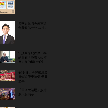
春季过敏与免疫重建：
营养是第一线“战斗力”
守護生命的秩序：褐藻
醣膠在「身體大規模重
整」後的機能維護
4/16-18太子牌威州參
展銷會優惠特價 天天
驚喜
「天河大賭場」擴建遊
戲大廳揭幕