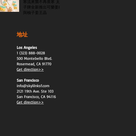
寒流來襲不再畏寒 太
子牌全新推出可樂姜糖
與柚子姜王晶
地址
Los Angeles
1 (323) 888-0028
500 Montebello Blvd.
Rosemead, CA 91770
Get direction>>
San Francisco
info@skylilnksf.com
2121 19th Ave. Ste 103
San Francisco, CA 94116
Get direction>>