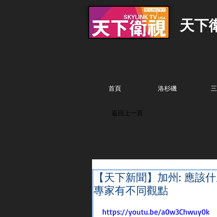
天下
首頁
洛杉磯
三
返回上一頁
【天下新聞】加州: 應該
專家有不同觀點
https://youtu.be/a0w3Chwuy0k