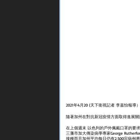
2021年4月20 (天下衛視記者 李嘉怡報導）
隨著加州在對抗新冠疫情方面取得進展關
在上個週末 以色列的戶外佩戴口罩的要求已
三藩市加大傳染病學專家George Rut
接種而且加州平均每日仍有2,500宗病