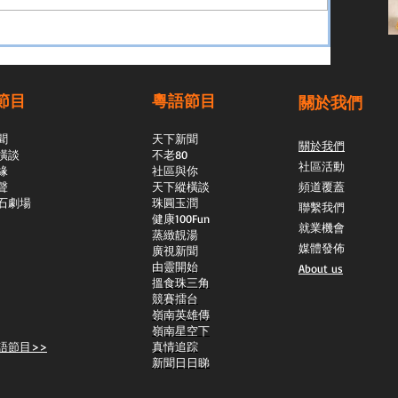
節目
粵語節目
關於我們
聞
天下新聞
關於我們
橫談
不老80
社區活動
緣
社區與你
聲
天下縱橫談
頻道覆蓋
石劇場
​珠圓玉潤
聯繫我們
​健康100Fun
就業機會
蒸緻靚湯
媒體發佈
​廣視新聞
由靈開始
About us
搵食珠三角
競賽擂台
嶺南英雄傳
嶺南星空下
語節目>>
真情追踪
新聞日日睇