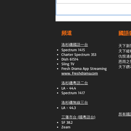
頻道
國語
洛杉磯國語一台
天下新
Spectrum 1415
天下縱
Charter Spectrum 353
​仇恨邊
Dish 61514
恩雨之
Sling TV
天下鑽
​Fresh Drama App Streaming
www.
Freshdrama.com
洛杉磯粵語二台
LA - 44.4
Spectrum 1417
洛杉磯無線三台
LA - 44.3
所有國
三藩市台 (國粵語台)
SF 38.2
Zeam