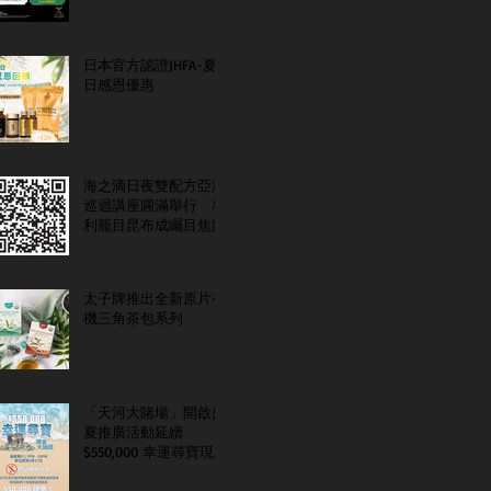
日本官方認證JHFA-夏
日感恩優惠
海之滴日夜雙配方亞洲
巡迴講座圓滿舉行 專
利籠目昆布成矚目焦點
太子牌推出全新原片有
機三角茶包系列
「天河大賭場」開啟盛
夏推廣活動延續
$550,000 幸運尋寶現金
大抽獎