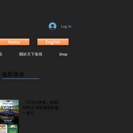
Log In
Home
English
區
關於天下衛視
Shop
最新發佈
...............................................................
「天河大賭場」四載輝
煌時光 精彩禮遇歡慶
一整月