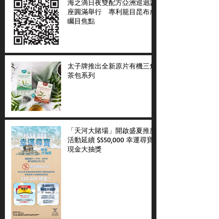
海之滴日夜雙配方亞洲巡迴講
座圓滿舉行 專利籠目昆布成
矚目焦點
太子牌推出全新原片有機三角
茶包系列
「天河大賭場」開啟盛夏推廣
活動延續 $550,000 幸運尋寶
現金大抽獎