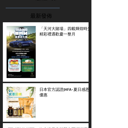
...............................................................
最新發佈
「天河大賭場」四載輝煌時光
精彩禮遇歡慶一整月
日本官方認證JHFA-夏日感恩
優惠