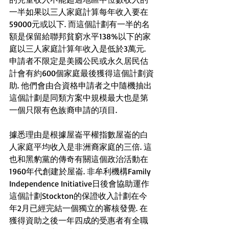
一半如果以三人家庭計算每年收入要在
59000元或以下. 而這個計劃有一半的名
額是保留給聯邦貧窮水平138%以下的家
庭以三人家庭計算年收入是低於3萬元. 
申請者不限定是美國公民或永久居民估
計會有約600個家庭最後獲得這個計劃資
助. 他們會由合資格申請者之中隨機抽出
這個計劃是同類方案中規模最大也是第
一個只限有色族裔申請的項目.
據悉理由是根據屋崙平權指數屋崙的白
人家庭平均收入是非洲裔家庭的三倍. 這
也和黑豹黨的傳奇有關這個政治活動在
1960年代創建於屋崙. 非牟利機構Family 
Independence Initiative日後會協助運作
這個計劃Stockton的保證收入計劃在今
年2月已經完結一個獨立的審核發覺. 在
獲得資助之後一年四成的受惠者有全職