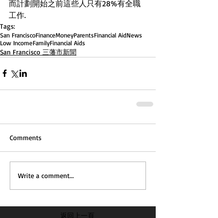
而計劃開始之前這些人只有28%有全職
工作.
Tags:
San Francisco
Finance
Money
Parents
Financial Aid
News
Low Income
Family
Financial Aids
San Francisco 三藩市新聞
Comments
Write a comment...
返回上一頁