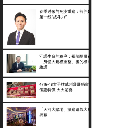
春季过敏与免疫重建：营养是
第一线“战斗力”
守護生命的秩序：褐藻醣膠在
「身體大規模重整」後的機能
維護
4/16-18太子牌威州參展銷會
優惠特價 天天驚喜
「天河大賭場」擴建遊戲大廳
揭幕