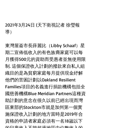
2021年3月24日 (天下衛視記者 徐瑩報
導）
東灣屋崙市長薛麗比（Libby Schaaf）星
期二宣佈低收入的有色族裔家庭可以每
月獲得500元的資助而受惠者並無使用限
制. 這個保證收入計劃的撥款來自私人組
織目的是為貧窮家庭每月提供現金紓解
他們的苦困計劃以Oakland Resilient 
Families項目的名義進行捐款機構包括全
國慈善機構Blue Meridian Partners這種資
助計劃的意念在很久以前已經出現而灣
區東部的Stockton市就是加州第一個實
施保證收入計劃的地方當時是2019年合
資格的申請者家庭必須有一名18嵗以下
的兒童收入不能超過地區中位數收入的