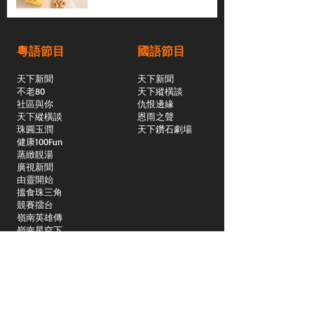
粵語節目
國語節目
天下新聞
天下新聞
不老80
天下縱橫談
社區與你
​仇恨邊緣
天下縱橫談
恩雨之聲
​珠圓玉潤
天下鑽石劇場
​健康100Fun
蒸緻靚湯
​廣視新聞
由靈開始
搵食珠三角
競賽擂台
嶺南英雄傳
嶺南星空下
真情追踪
所有國語節目>>
新聞日日睇