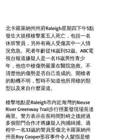
北卡羅萊納州州府Raleigh星期四下午5點
發生大規模槍擊案五人死亡，包括一名
休班警員，另外有兩人受傷其中一人情
況危急。死者年齡從16嵗到52嵗。ABC電
視台報道嫌疑人是一名15嵗男性青少
年，他也中槍傷勢嚴重在醫院急救。不
清楚他的傷勢是否自己造成的。開槍者
的動機不明，暫時不知道他所用槍的類
型以及來自什麼渠道。
槍擊地點是Raleigh市内近海灣的Neuse 
River Greenway Trail步行徑案發現場長達
兩里。警方表示在長時間對峙之後經過
多個部門合作才將嫌疑人拘捕緝捕。過
程中一名33嵗的警員受傷北卡羅萊納州
州長Roy Cooper形容事件令人髮指是槍