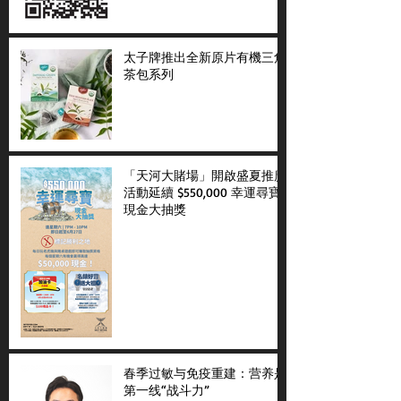
太子牌推出全新原片有機三角
茶包系列
「天河大賭場」開啟盛夏推廣
活動延續 $550,000 幸運尋寶
現金大抽獎
春季过敏与免疫重建：营养是
第一线“战斗力”