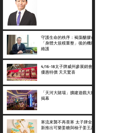
守護生命的秩序：褐藻醣膠在
「身體大規模重整」後的機能
維護
4/16-18太子牌威州參展銷會
優惠特價 天天驚喜
「天河大賭場」擴建遊戲大廳
揭幕
寒流來襲不再畏寒 太子牌全
新推出可樂姜糖與柚子姜王晶