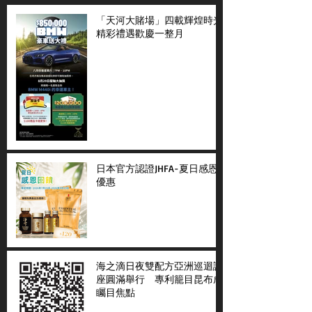
「天河大賭場」四載輝煌時光
精彩禮遇歡慶一整月
日本官方認證JHFA-夏日感恩
優惠
海之滴日夜雙配方亞洲巡迴講
座圓滿舉行 專利籠目昆布成
矚目焦點