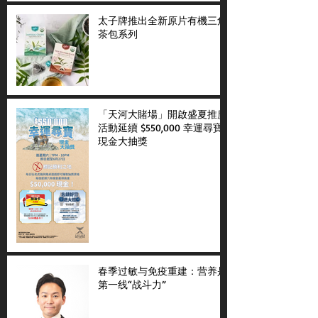
太子牌推出全新原片有機三角
茶包系列
「天河大賭場」開啟盛夏推廣
活動延續 $550,000 幸運尋寶
現金大抽獎
春季过敏与免疫重建：营养是
第一线“战斗力”