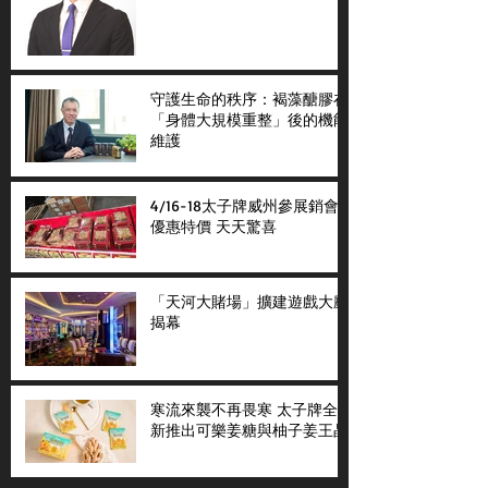
守護生命的秩序：褐藻醣膠在
「身體大規模重整」後的機能
維護
4/16-18太子牌威州參展銷會
優惠特價 天天驚喜
「天河大賭場」擴建遊戲大廳
揭幕
寒流來襲不再畏寒 太子牌全
新推出可樂姜糖與柚子姜王晶