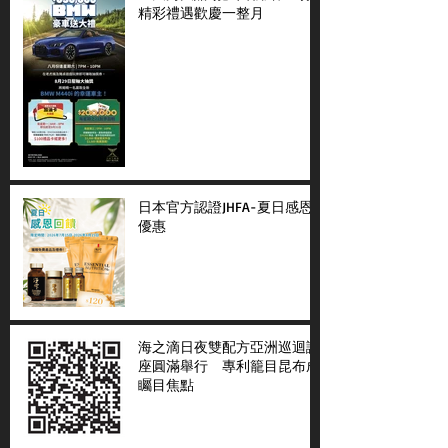
精彩禮遇歡慶一整月
日本官方認證JHFA-夏日感恩
優惠
海之滴日夜雙配方亞洲巡迴講
座圓滿舉行 專利籠目昆布成
矚目焦點