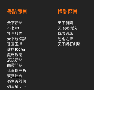
粵語節目
國語節目
天下新聞
天下新聞
不老80
天下縱橫談
社區與你
​仇恨邊緣
天下縱橫談
恩雨之聲
​珠圓玉潤
天下鑽石劇場
​健康100Fun
蒸緻靚湯
​廣視新聞
由靈開始
搵食珠三角
競賽擂台
嶺南英雄傳
嶺南星空下
真情追踪
所有國語節目>>
新聞日日睇
所有粵語節目>>