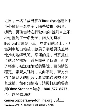
近日，一名14歲男孩在Brooklyn地鐵上不
小心撞到一名男子，險些被推下站台。
據悉，男孩當時在行駛中的L號列車上不
小心撞到了一名男子。兩人同時在
Bedford大道站下車，並走到站台上。但
當列車駛出站後，該男子靠近男孩並將
他推向地鐵軌道。幸運的是，男孩抓住
了站台的擋板，避免跌落至軌道，但受
了輕傷，被送往附近的醫院，目前情況
穩定。嫌疑人逃跑，去向不明。警方公
佈了嫌疑人的照片，希望能通過照片將
其逮捕。如有知情者，請撥打紐約警察
局Crime Stoppers熱線：800-577-8477。
也可以登錄網站
crimestoppers.nypdonline.org，或上
Twitter官方賬號提供相關線索。