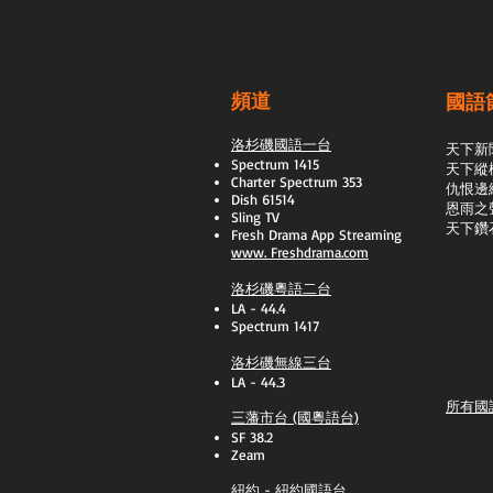
頻道
國語
洛杉磯國語一台
天下新
Spectrum 1415
天下縱
Charter Spectrum 353
​仇恨邊
Dish 61514
恩雨之
Sling TV
天下鑽
​Fresh Drama App Streaming
www.
Freshdrama.com
洛杉磯粵語二台
LA - 44.4
Spectrum 1417
洛杉磯無線三台
LA - 44.3
所有國
三藩市台 (國粵語台)
SF 38.2
Zeam
紐約 - 紐約國語台