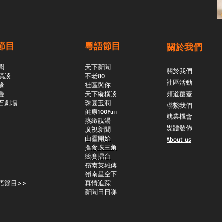
節目
粵語節目
關於我們
聞
天下新聞
關於我們
橫談
不老80
社區活動
緣
社區與你
聲
天下縱橫談
頻道覆蓋
石劇場
​珠圓玉潤
聯繫我們
​健康100Fun
就業機會
蒸緻靚湯
媒體發佈
​廣視新聞
由靈開始
About us
搵食珠三角
競賽擂台
嶺南英雄傳
嶺南星空下
語節目>>
真情追踪
新聞日日睇