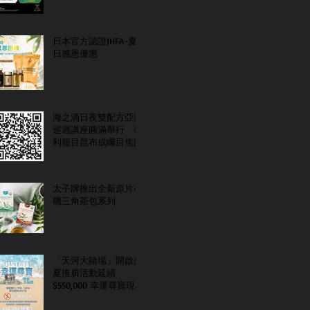
日本官方認證JHFA-夏
日感恩優惠
海之滴日夜雙配方亞洲
巡迴講座圓滿舉行 專
利籠目昆布成矚目焦點
太子牌推出全新原片有
機三角茶包系列
「天河大賭場」開啟盛
夏推廣活動延續
$550,000 幸運尋寶現金
大抽獎