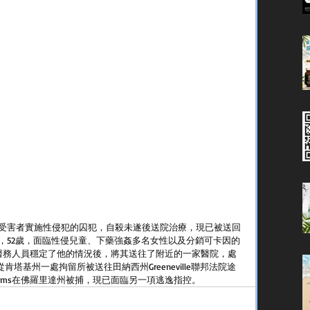
受害者實施性侵犯的囚犯，自殺未遂後送院治療，現已被送回
lliams，52歲，面臨性侵兒童、下藥強姦多名女性以及分銷可卡因的
殺，醫務人員穩定了他的情況後，將其送往了附近的一家醫院，處
s從肯塔基州一處拘留所被送往田納西州Greeneville聯邦法院途
iams在佛羅里達州被捕，現已面臨另一項逃逸指控。