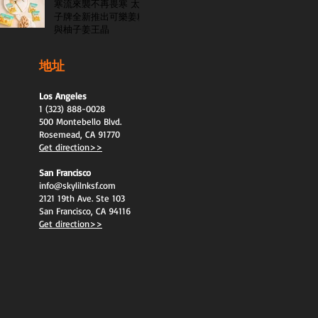
寒流來襲不再畏寒 太
子牌全新推出可樂姜糖
與柚子姜王晶
地址
Los Angeles
1 (323) 888-0028
500 Montebello Blvd.
Rosemead, CA 91770
Get direction>>
San Francisco
info@skylilnksf.com
2121 19th Ave. Ste 103
San Francisco, CA 94116
Get direction>>