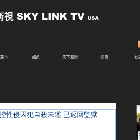
衛視
SKY LINK TV
USA
藩市
紐約
天下新聞
節目
社
被控性侵囚犯自殺未遂 已返回監獄