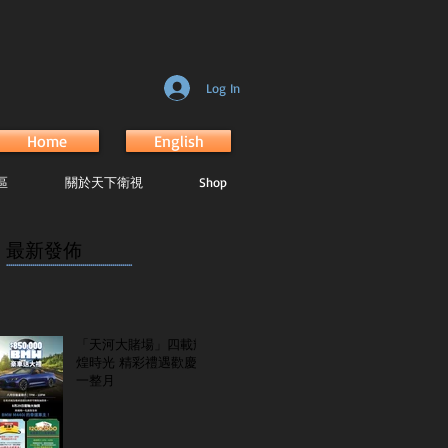
Log In
Home
English
區
關於天下衛視
Shop
最新發佈
...............................................................
「天河大賭場」四載輝
煌時光 精彩禮遇歡慶
一整月