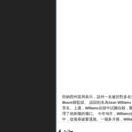
田納西州當局表示，該州一名被控對多名
Blount縣監獄。 該囚犯名為Sean Wi
罪名。上週，Williams在獄中試圖自
理了他刺傷的傷口。 今年10月，William
中，從後座破窗逃脫。一個多月後，Will