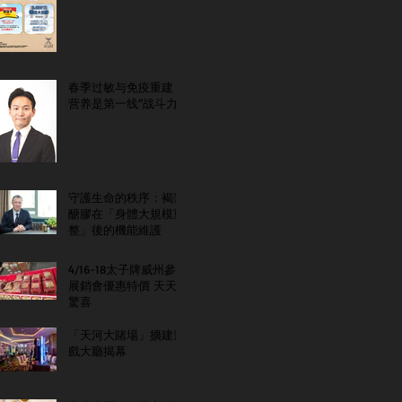
春季过敏与免疫重建：
营养是第一线“战斗力”
守護生命的秩序：褐藻
醣膠在「身體大規模重
整」後的機能維護
4/16-18太子牌威州參
展銷會優惠特價 天天
驚喜
「天河大賭場」擴建遊
戲大廳揭幕