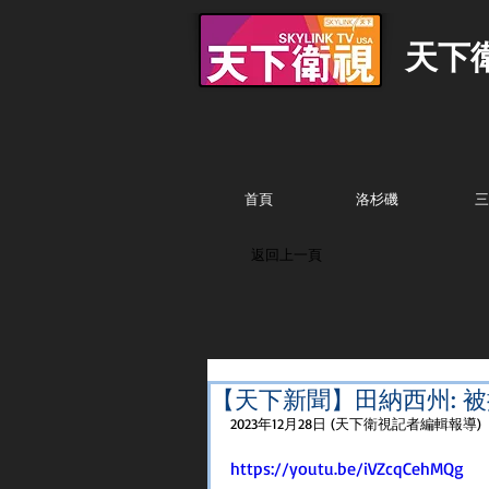
天下
首頁
洛杉磯
三
返回上一頁
【天下新聞】田納西州: 
2023年12月28日 (天下衛視記者編輯報導) 
https://youtu.be/iVZcqCehMQg