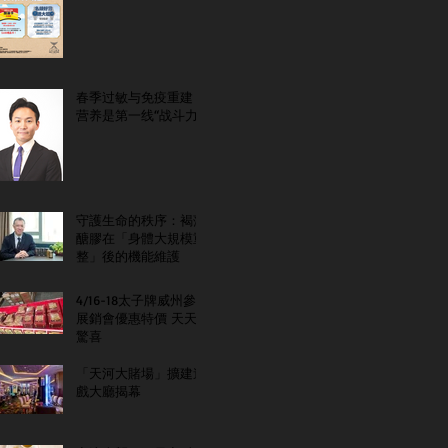
春季过敏与免疫重建：
营养是第一线“战斗力”
守護生命的秩序：褐藻
醣膠在「身體大規模重
整」後的機能維護
4/16-18太子牌威州參
展銷會優惠特價 天天
驚喜
「天河大賭場」擴建遊
戲大廳揭幕