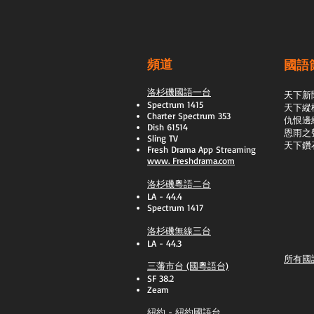
頻道
國語
洛杉磯國語一台
天下新
Spectrum 1415
天下縱
Charter Spectrum 353
​仇恨邊
Dish 61514
恩雨之
Sling TV
天下鑽
​Fresh Drama App Streaming
www.
Freshdrama.com
洛杉磯粵語二台
LA - 44.4
Spectrum 1417
洛杉磯無線三台
LA - 44.3
所有國
三藩市台 (國粵語台)
SF 38.2
Zeam
紐約 - 紐約國語台