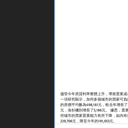
儘管今年房貸利率整體上升，導致置業成
一項研究顯示，加州多個城市的買家可負擔的
的房價平均數為498,161元，較去年增長了
元，洛杉磯則增長了5,186元。 據悉
些城市的買家置業能力有所下降，如內布拉
229,706元，降至今年的191,053元。