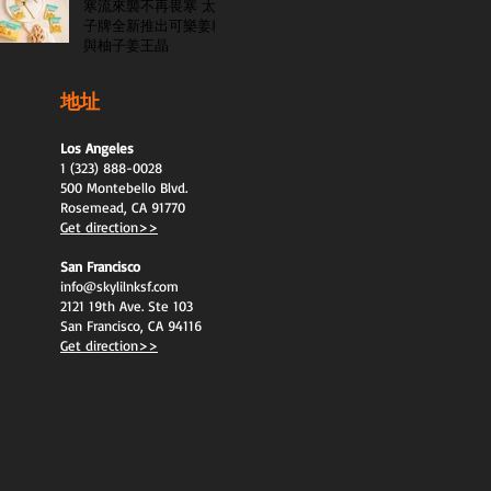
寒流來襲不再畏寒 太
子牌全新推出可樂姜糖
與柚子姜王晶
地址
Los Angeles
1 (323) 888-0028
500 Montebello Blvd.
Rosemead, CA 91770
Get direction>>
San Francisco
info@skylilnksf.com
2121 19th Ave. Ste 103
San Francisco, CA 94116
Get direction>>