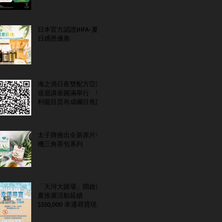
日本官方認證JHFA-夏
日感恩優惠
海之滴日夜雙配方亞洲
巡迴講座圓滿舉行 專
利籠目昆布成矚目焦點
太子牌推出全新原片有
機三角茶包系列
「天河大賭場」開啟盛
夏推廣活動延續
$550,000 幸運尋寶現金
大抽獎