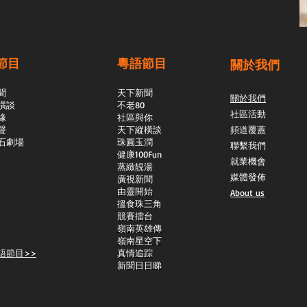
節目
粵語節目
關於我們
聞
天下新聞
關於我們
橫談
不老80
社區活動
緣
社區與你
聲
天下縱橫談
頻道覆蓋
石劇場
​珠圓玉潤
聯繫我們
​健康100Fun
就業機會
蒸緻靚湯
媒體發佈
​廣視新聞
由靈開始
About us
搵食珠三角
競賽擂台
嶺南英雄傳
嶺南星空下
語節目>>
真情追踪
新聞日日睇