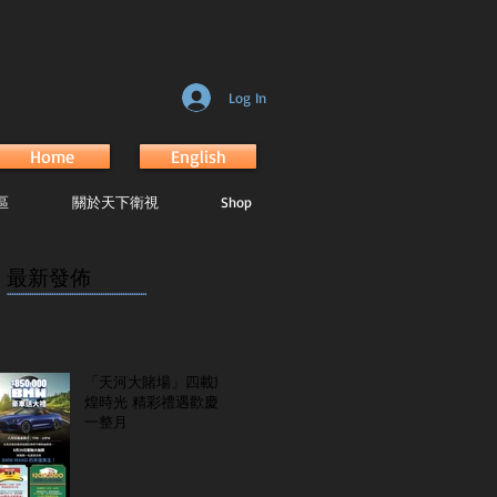
Log In
Home
English
區
關於天下衛視
Shop
最新發佈
...............................................................
「天河大賭場」四載輝
煌時光 精彩禮遇歡慶
一整月