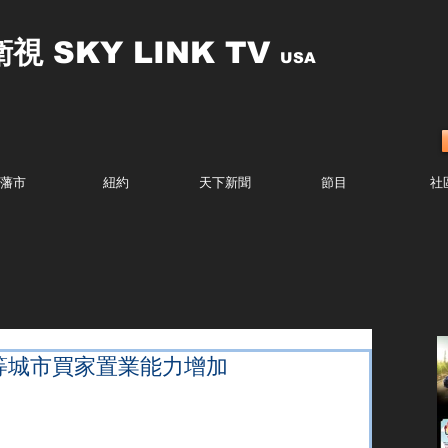
衛視
SKY LINK TV
USA
藩市
紐約
天下新聞
節目
社
ne等城市買家置業能力增加