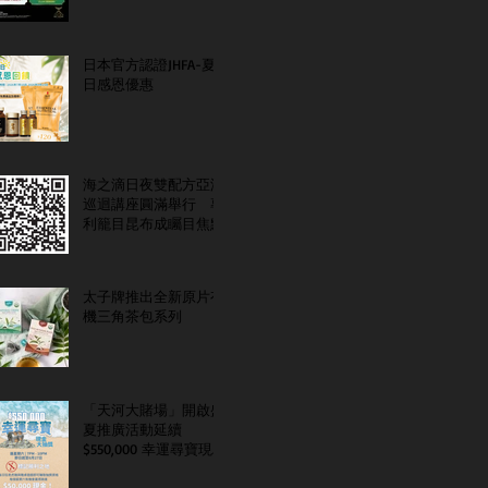
日本官方認證JHFA-夏
日感恩優惠
海之滴日夜雙配方亞洲
巡迴講座圓滿舉行 專
利籠目昆布成矚目焦點
太子牌推出全新原片有
機三角茶包系列
「天河大賭場」開啟盛
夏推廣活動延續
$550,000 幸運尋寶現金
大抽獎