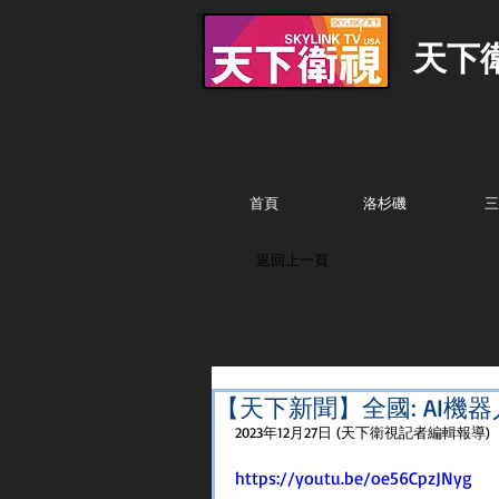
天下
首頁
洛杉磯
三
返回上一頁
【天下新聞】全國: AI機器
2023年12月27日 (天下衛視記者編輯報導) 
https://youtu.be/oe56CpzJNyg