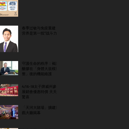
春季过敏与免疫重建：
营养是第一线“战斗力”
守護生命的秩序：褐藻
醣膠在「身體大規模重
整」後的機能維護
4/16-18太子牌威州參
展銷會優惠特價 天天
驚喜
「天河大賭場」擴建遊
戲大廳揭幕