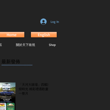
Log In
Home
English
區
關於天下衛視
Shop
最新發佈
...............................................................
「天河大賭場」四載輝
煌時光 精彩禮遇歡慶
一整月