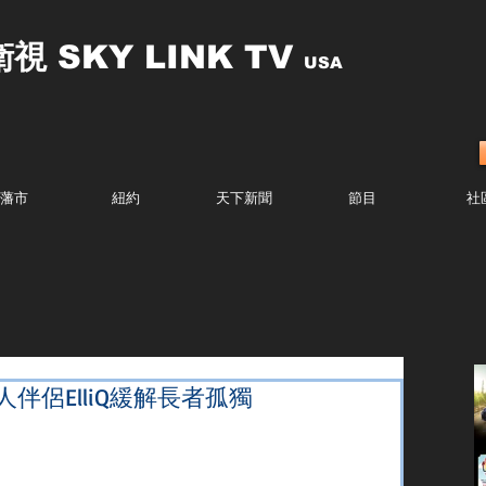
衛視
SKY LINK TV
USA
藩市
紐約
天下新聞
節目
社
人伴侶ElliQ緩解長者孤獨