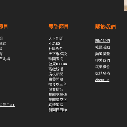
節目
粵語節目
關於我們
聞
天下新聞
關於我們
橫談
不老80
社區活動
緣
社區與你
聲
天下縱橫談
頻道覆蓋
石劇場
​珠圓玉潤
聯繫我們
​健康100Fun
就業機會
蒸緻靚湯
媒體發佈
​廣視新聞
由靈開始
About us
搵食珠三角
競賽擂台
嶺南英雄傳
嶺南星空下
語節目>>
真情追踪
新聞日日睇