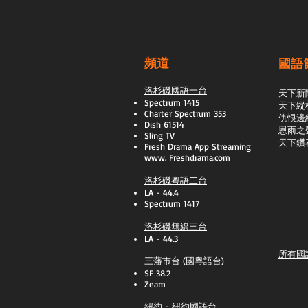
頻道
國語
洛杉磯國語一台
天下新
Spectrum 1415
天下縱
Charter Spectrum 353
​仇恨邊
Dish 61514
恩雨之
Sling TV
天下鑽
​Fresh Drama App Streaming
www.
Freshdrama.com
洛杉磯粵語二台
LA - 44.4
Spectrum 1417
洛杉磯無線三台
LA - 44.3
所有國
三藩市台 (國粵語台)
SF 38.2
Zeam
紐約 - 紐約國語台