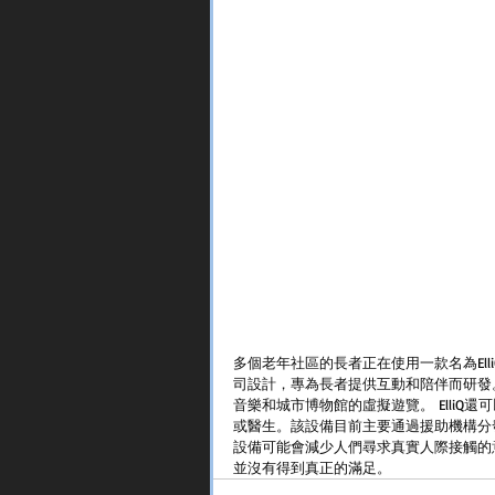
多個老年社區的長者正在使用一款名為ElliQ的AI
司設計，專為長者提供互動和陪伴而研發
音樂和城市博物館的虛擬遊覽。 Elli
或醫生。該設備目前主要通過援助機構分發
設備可能會減少人們尋求真實人際接觸的
並沒有得到真正的滿足。