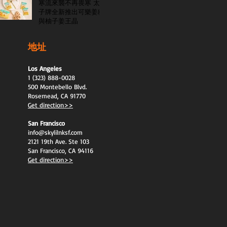
寒流來襲不再畏寒 太
子牌全新推出可樂姜糖
與柚子姜王晶
地址
Los Angeles
1 (323) 888-0028
500 Montebello Blvd.
Rosemead, CA 91770
Get direction>>
San Francisco
info@skylilnksf.com
2121 19th Ave. Ste 103
San Francisco, CA 94116
Get direction>>