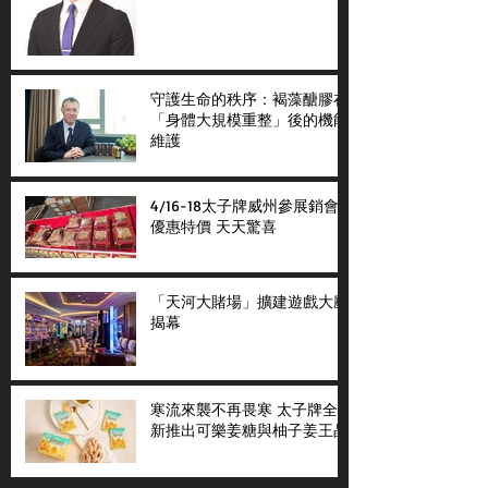
守護生命的秩序：褐藻醣膠在
「身體大規模重整」後的機能
維護
4/16-18太子牌威州參展銷會
優惠特價 天天驚喜
「天河大賭場」擴建遊戲大廳
揭幕
寒流來襲不再畏寒 太子牌全
新推出可樂姜糖與柚子姜王晶