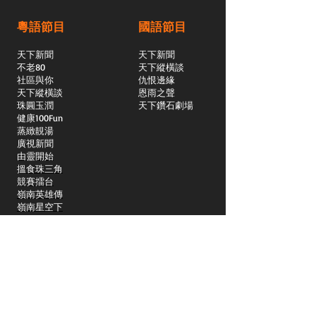
粵語節目
國語節目
天下新聞
天下新聞
不老80
天下縱橫談
社區與你
​仇恨邊緣
天下縱橫談
恩雨之聲
​珠圓玉潤
天下鑽石劇場
​健康100Fun
蒸緻靚湯
​廣視新聞
由靈開始
搵食珠三角
競賽擂台
嶺南英雄傳
嶺南星空下
真情追踪
所有國語節目>>
新聞日日睇
所有粵語節目>>