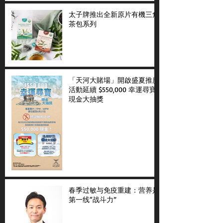
太子牌推出全新原片有機三角
茶包系列
「天河大賭場」開啟盛夏推廣
活動延續 $550,000 幸運尋寶
現金大抽獎
春季过敏与免疫重建：营养是
第一线“战斗力”