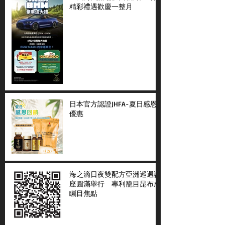
精彩禮遇歡慶一整月
日本官方認證JHFA-夏日感恩
優惠
海之滴日夜雙配方亞洲巡迴講
座圓滿舉行 專利籠目昆布成
矚目焦點