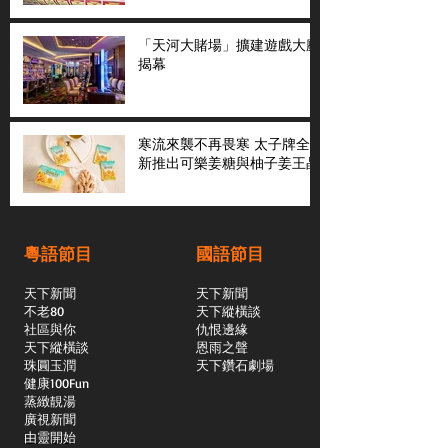
「天河大賭場」擴建遊戲大廳
揭幕
寒流來襲不再畏寒 太子牌全
新推出可樂姜糖與柚子姜王晶
粵語節目
國語節目
天下新聞
天下新聞
不老80
天下縱橫談
社區與你
​仇恨邊緣
天下縱橫談
恩雨之聲
​珠圓玉潤
天下鑽石劇場
​健康100Fun
蒸緻靚湯
​廣視新聞
由靈開始