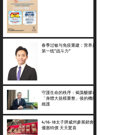
春季过敏与免疫重建：营养是
第一线“战斗力”
守護生命的秩序：褐藻醣膠在
「身體大規模重整」後的機能
維護
4/16-18太子牌威州參展銷會
優惠特價 天天驚喜