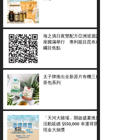
海之滴日夜雙配方亞洲巡迴講
座圓滿舉行 專利籠目昆布成
矚目焦點
太子牌推出全新原片有機三角
茶包系列
「天河大賭場」開啟盛夏推廣
活動延續 $550,000 幸運尋寶
現金大抽獎