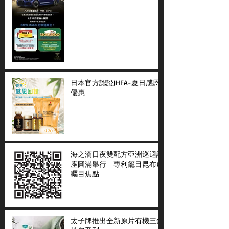
日本官方認證JHFA-夏日感恩
優惠
海之滴日夜雙配方亞洲巡迴講
座圓滿舉行 專利籠目昆布成
矚目焦點
太子牌推出全新原片有機三角