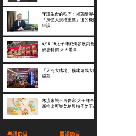
守護生命的秩序：褐藻醣膠在
「身體大規模重整」後的機能
維護
4/16-18太子牌威州參展銷會
優惠特價 天天驚喜
「天河大賭場」擴建遊戲大廳
揭幕
寒流來襲不再畏寒 太子牌全
新推出可樂姜糖與柚子姜王晶
粵語節目
國語節目