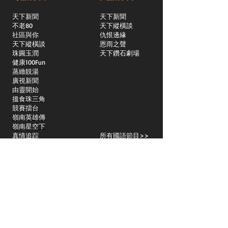
天下新聞
天下新聞
不老80
天下縱橫談
社區與你
​仇恨邊緣
天下縱橫談
恩雨之聲
​珠圓玉潤
天下鑽石劇場
​健康100Fun
蒸緻靚湯
​廣視新聞
由靈開始
搵食珠三角
競賽擂台
嶺南英雄傳
嶺南星空下
真情追踪
所有國語節目>>
新聞日日睇
所有粵語節目>>