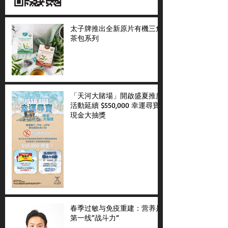
太子牌推出全新原片有機三角
茶包系列
「天河大賭場」開啟盛夏推廣
活動延續 $550,000 幸運尋寶
現金大抽獎
春季过敏与免疫重建：营养是
第一线“战斗力”