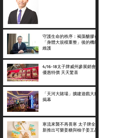
守護生命的秩序：褐藻醣膠在
「身體大規模重整」後的機能
維護
4/16-18太子牌威州參展銷會
優惠特價 天天驚喜
「天河大賭場」擴建遊戲大廳
揭幕
寒流來襲不再畏寒 太子牌全
新推出可樂姜糖與柚子姜王晶