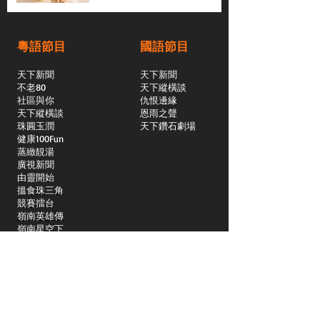
粵語節目
國語節目
天下新聞
天下新聞
不老80
天下縱橫談
社區與你
​仇恨邊緣
天下縱橫談
恩雨之聲
​珠圓玉潤
天下鑽石劇場
​健康100Fun
蒸緻靚湯
​廣視新聞
由靈開始
搵食珠三角
競賽擂台
嶺南英雄傳
嶺南星空下
真情追踪
所有國語節目>>
新聞日日睇