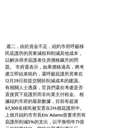
 週二，由於資金不足，紐約市府呼籲移
民庇護所的房東減租和削減其他成本，
以解決尋求庇護者住房價格飆升的問
題。 市府還表示，如果價格過高，將考
慮立即結束租約，還呼籲庇護所房東在
12月29日前提交關於削減成本的建議。
有相關人士透露，官員們還在考慮是否
直接買下庇護所而非向業主付租金。 根
據紐約市府的最新數據，目前有超過
67,300名移民被安置在214個庇護所中。
上個月紐約市市長Eric Adams曾要求所有
庇護所削減5%的支出，以平衡明年71億