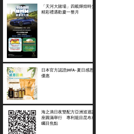
「天河大賭場」四載輝煌時光
精彩禮遇歡慶一整月
日本官方認證JHFA-夏日感恩
優惠
海之滴日夜雙配方亞洲巡迴講
座圓滿舉行 專利籠目昆布成
矚目焦點