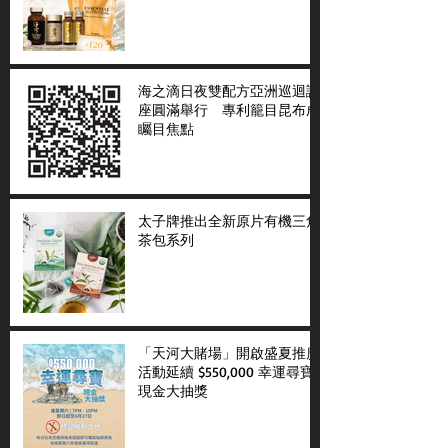
海之滴日夜雙配方亞洲巡迴講
座圓滿舉行 專利籠目昆布成
矚目焦點
太子牌推出全新原片有機三角
茶包系列
「天河大賭場」開啟盛夏推廣
活動延續 $550,000 幸運尋寶
現金大抽獎