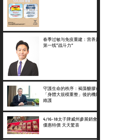
春季过敏与免疫重建：营养是
第一线“战斗力”
守護生命的秩序：褐藻醣膠在
「身體大規模重整」後的機能
維護
4/16-18太子牌威州參展銷會
優惠特價 天天驚喜