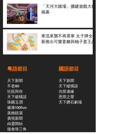
「天河大賭場」擴建遊戲大廳
揭幕
寒流來襲不再畏寒 太子牌全
新推出可樂姜糖與柚子姜王晶
粵語節目
國語節目
天下新聞
天下新聞
不老80
天下縱橫談
社區與你
​仇恨邊緣
天下縱橫談
恩雨之聲
​珠圓玉潤
天下鑽石劇場
​健康100Fun
蒸緻靚湯
​廣視新聞
由靈開始
搵食珠三角