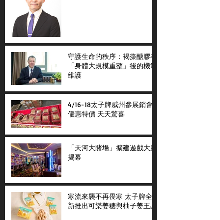
守護生命的秩序：褐藻醣膠在
「身體大規模重整」後的機能
維護
4/16-18太子牌威州參展銷會
優惠特價 天天驚喜
「天河大賭場」擴建遊戲大廳
揭幕
寒流來襲不再畏寒 太子牌全
新推出可樂姜糖與柚子姜王晶