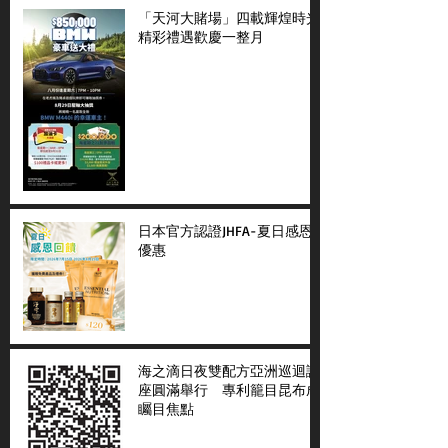
「天河大賭場」四載輝煌時光
精彩禮遇歡慶一整月
日本官方認證JHFA-夏日感恩
優惠
海之滴日夜雙配方亞洲巡迴講
座圓滿舉行 專利籠目昆布成
矚目焦點