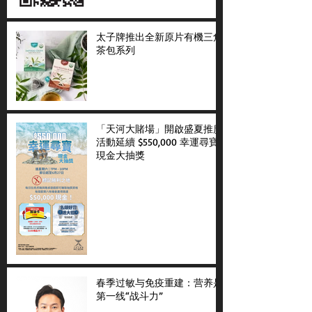
太子牌推出全新原片有機三角
茶包系列
「天河大賭場」開啟盛夏推廣
活動延續 $550,000 幸運尋寶
現金大抽獎
春季过敏与免疫重建：营养是
第一线“战斗力”