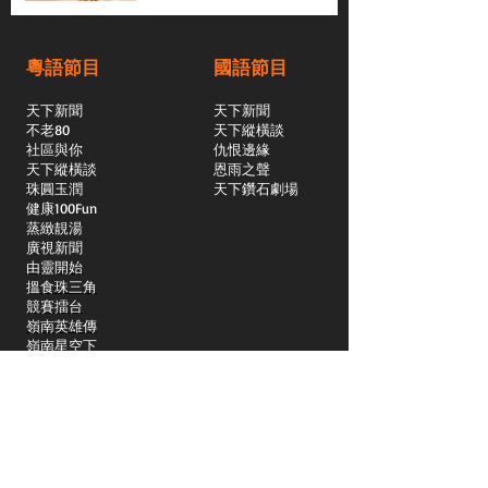
粵語節目
國語節目
天下新聞
天下新聞
不老80
天下縱橫談
社區與你
​仇恨邊緣
天下縱橫談
恩雨之聲
​珠圓玉潤
天下鑽石劇場
​健康100Fun
蒸緻靚湯
​廣視新聞
由靈開始
搵食珠三角
競賽擂台
嶺南英雄傳
嶺南星空下
真情追踪
所有國語節目>>
新聞日日睇